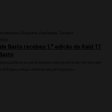
sociativismo
,
Desporto
,
Destaques
,
Turismo
 2022
 de Basto recebeu 1.ª edição do Raid TT
Basto
desmobilizou os participantes num passei todo-terreno que
 100 jipes e duas centenas de participantes....