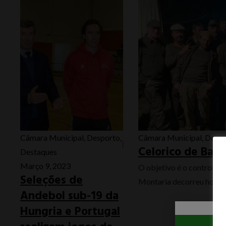
Câmara Municipal
,
Desporto
,
Câmara Municipal
,
Despo
Celorico de Bast
Destaques
Março 9, 2023
O objetivo é o controlo d
Seleções de
Montaria decorreu hoje, 04
Andebol sub-19 da
Hungria e Portugal