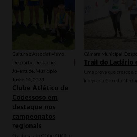
Cultura e Associativismo
,
Câmara Municipal
,
Despo
Trail do Ladário
Desporto
,
Destaques
,
Juventude
,
Município
Uma prova que cresce a c
Junho 14, 2023
integrar o Circuito Nacion
Clube Atlético de
Codessoso em
destaque nos
campeonatos
regionais
Os atletas do Clube Atlético