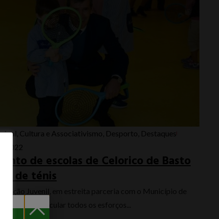
cipal
,
Cultura e Associativismo
,
Desporto
,
Destaques
, 2022
nto de escolas de Celorico de Basto
its de ténis
ociação Juvenil, em estreita parceria com o Município de
sto está a articular todos os esforços...