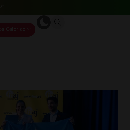
2°
te Celorico