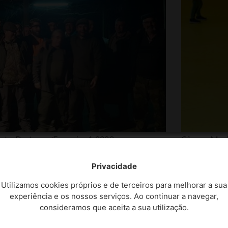
rto
,
Destaques
Fevereiro 4, 2023
Câmara Muni
o promove montaria ao Javali
Novembro 18
Agrupame
Privacidade
a densidade da espécie existente no concelho. A
recebe k
 de fevereiro, na...
Utilizamos cookies próprios e de terceiros para melhorar a sua
experiência e os nossos serviços. Ao continuar a navegar,
A Pérola, Ass
consideramos que aceita a sua utilização.
Celorico de Ba