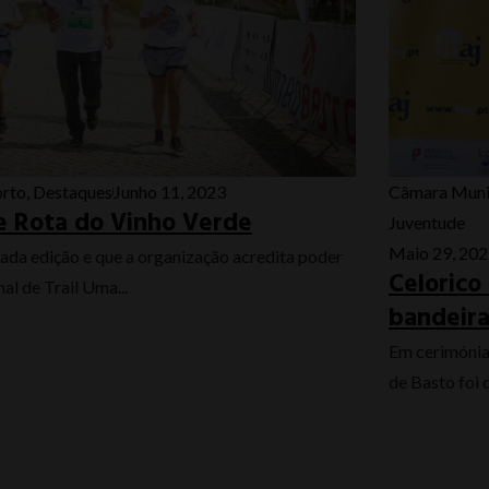
rto
,
Destaques
Junho 11, 2023
Câmara Muni
 e Rota do Vinho Verde
Juventude
Maio 29, 20
ada edição e que a organização acredita poder
Celorico
al de Trail Uma...
bandeira
Em cerimónia 
de Basto foi 