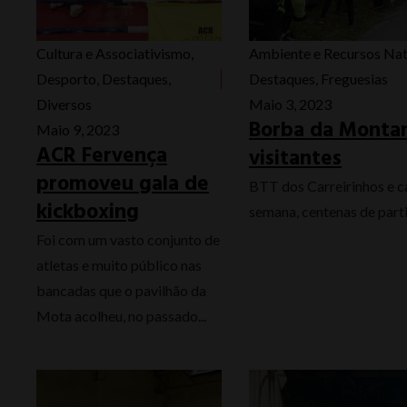
Cultura e Associativismo
,
Ambiente e Recursos Nat
Desporto
,
Destaques
,
Destaques
,
Freguesias
Diversos
Maio 3, 2023
Borba da Monta
Maio 9, 2023
ACR Fervença
visitantes
promoveu gala de
BTT dos Carreirinhos e c
kickboxing
semana, centenas de parti
Foi com um vasto conjunto de
atletas e muito público nas
bancadas que o pavilhão da
Mota acolheu, no passado...