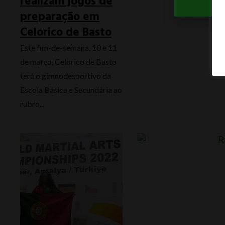
realizam jogos de
preparação em
Celorico de Basto
Este fim-de-semana, 10 e 11
de março, Celorico de Basto
terá o gimnodesportivo da
Escola Básica e Secundária ao
rubro...