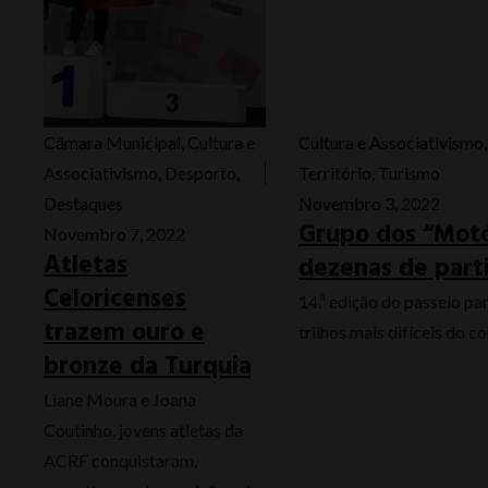
Câmara Municipal
,
Cultura e
Cultura e Associativismo
Associativismo
,
Desporto
,
Território
,
Turismo
Destaques
Novembro 3, 2022
Grupo dos “Motó
Novembro 7, 2022
Atletas
dezenas de part
Celoricenses
14.ª edição do passeio pa
trazem ouro e
trilhos mais difíceis do c
bronze da Turquia
Liane Moura e Joana
Coutinho, jovens atletas da
ACRF conquistaram,