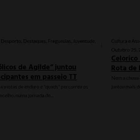
,
Desporto
,
Destaques
,
Freguesias
,
Juventude
,
Cultura e As
Outubro 25,
Celorico
licos de Agilde” juntou
Rota de 
icipantes em passeio TT
Nem a chuva 
ra motas de enduro e “quads” percorreu os
juntou mais de
oncelho, numa jornada de...