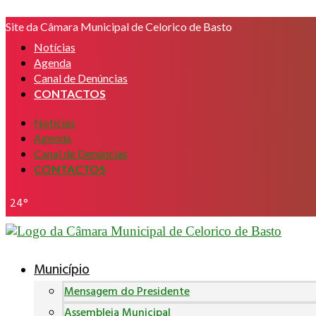
Pular
Site da Câmara Municipal de Celorico de Basto
para
o
Notícias
conteúdo
Agenda
Canal de Denúncias
CONTACTOS
Notícias
Agenda
Canal de Denúncias
CONTACTOS
24°
Município
Mensagem do Presidente
Assembleia Municipal