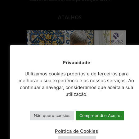
ATALHOS
Balcão Único
Espaços do Cidadão
Balcão do Empreendedor
Privacidade
Utilizamos cookies próprios e de terceiros para
Centro de Documentos
melhorar a sua experiência e os nossos serviços. Ao
continuar a navegar, consideramos que aceita a sua
Recursos Humanos
utilização.
Consulta Pública
Fundos Comunitários
Não quero cookies
Compreendi e Aceito
Freguesias do Concelho
Política de Cookies