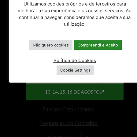
Utilizamos cookies próprios e de terceiros para
ATALHOS
melhorar a sua experiência e os nossos serviços. Ao
continuar a navegar, consideramos que aceita a sua
utilização.
Balcão Único
Espaços do Cidadão
Não quero cookies
Compreendi e Aceito
Balcão do Empreendedor
Política de Cookies
Centro de Documentos
Cookie Settings
Recursos Humanos
13, 14, 15, 16 DE AGOSTO
Consulta Pública
Fundos Comunitários
Freguesias do Concelho