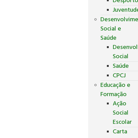
Desport
Juventud
Desenvolvim
Social e
Saúde
Desenvol
Social
Saúde
CPCJ
Educação e
Formação
Ação
Social
Escolar
Carta