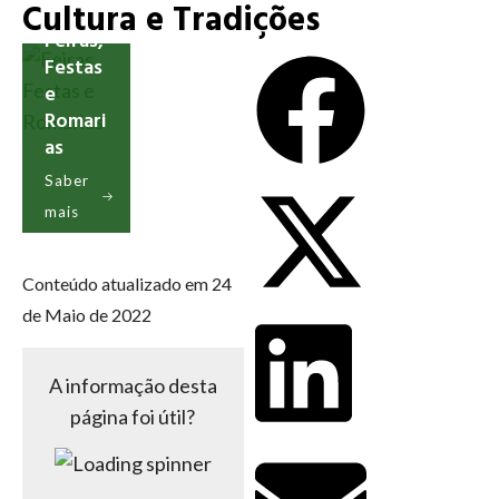
Cultura e Tradições
Feiras,
Festas
e
Romari
as
Saber
mais
Conteúdo atualizado em 24
de Maio de 2022
A informação desta
página foi útil?