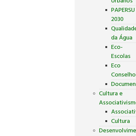
Urbanos
PAPERSU
2030
Qualidad
da Água
Eco-
Escolas
Eco
Conselho
Documen
Cultura e
Associativis
Associat
Cultura
Desenvolvim