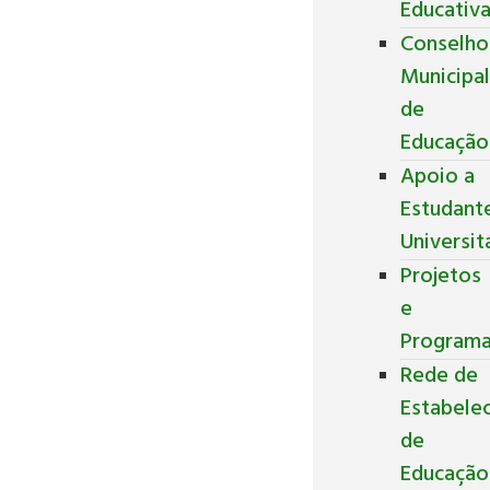
Educativ
Conselho
Municipa
de
Educação
Apoio a
Estudant
Universit
Projetos
e
Program
Rede de
Estabele
de
Educação