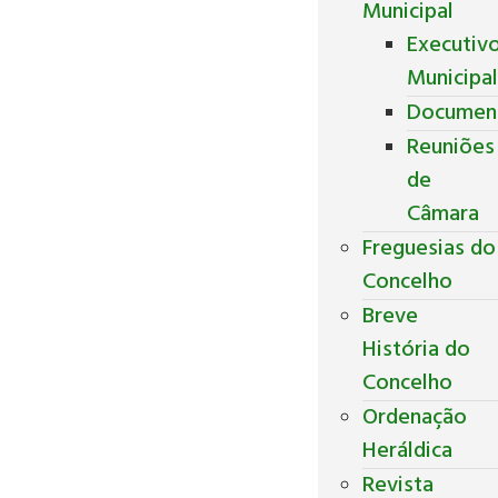
Municipal
Executiv
Municipa
Documen
Reuniões
de
Câmara
Freguesias do
Concelho
Breve
História do
Concelho
Ordenação
Heráldica
Revista