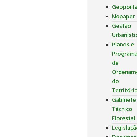
Geoporta
Nopaper
Gestão
Urbanísti
Planos e
Program
de
Ordenam
do
Territóri
Gabinete
Técnico
Florestal
Legislaç