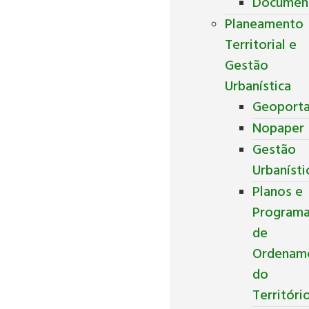
Documen
Planeamento
Territorial e
Gestão
Urbanística
Geoporta
Nopaper
Gestão
Urbanísti
Planos e
Program
de
Ordenam
do
Territóri