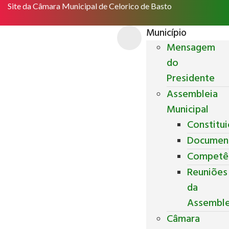
Site da Câmara Municipal de Celorico de Basto
Município
Mensagem
do
Presidente
Assembleia
Municipal
Constitu
Documen
Competê
Reuniões
da
Assemble
Câmara