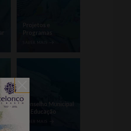
Projetos e
ar
Programas
SABER MAIS
es
Conselho Municipal
de Educação
SABER MAIS