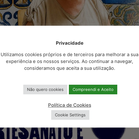
Notícias relacionadas
Privacidade
Utilizamos cookies próprios e de terceiros para melhorar a sua
experiência e os nossos serviços. Ao continuar a navegar,
consideramos que aceita a sua utilização.
Conselho Municipal da
Celorico de Basto
Educação de Celorico
acolhe radar de
Não quero cookies
Compreendi e Aceito
de Basto tomou posse
impacto dos 20 an
para o quadriénio
da avaliação exter
Política de Cookies
2025/2029
das escolas
Cookie Settings
Conteúdo atualizado em 24 de Maio de 2022