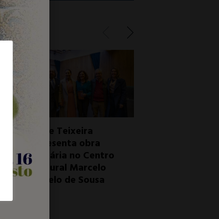
Irene Teixeira
apresenta obra
os
literária no Centro
na
Cultural Marcelo
Rebelo de Sousa