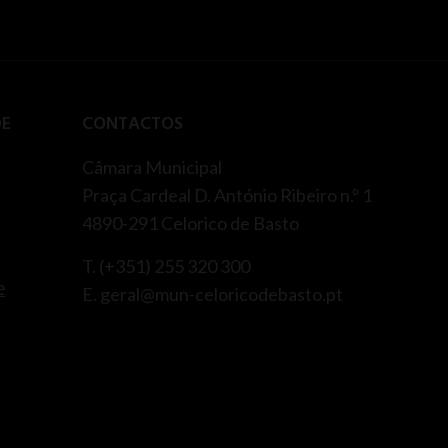
DE
CONTACTOS
Câmara Municipal
Praça Cardeal D. António Ribeiro n.º 1
4890-291 Celorico de Basto
T. (+351) 255 320 300
e
E. geral@mun-celoricodebasto.pt