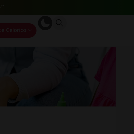
2°
te Celorico