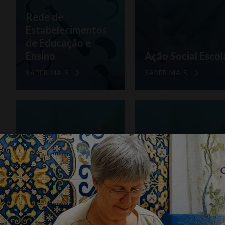
Rede de
Estabelecimentos
de Educação e
Ensino
Ação Social Escol
SABER MAIS
SABER MAIS
Apoio a Estudant
Carta Educativa
Universitários
SABER MAIS
SABER MAIS