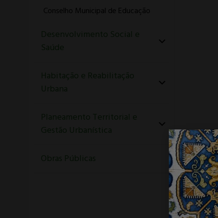
Conselho Municipal de Educação
Desenvolvimento Social e
Saúde
Habitação e Reabilitação
Urbana
Planeamento Territorial e
Gestão Urbanística
Obras Públicas