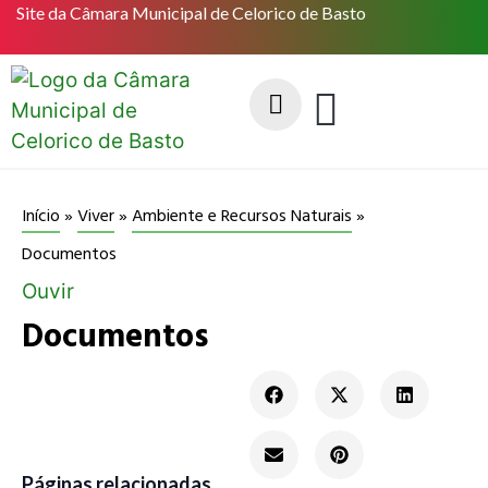
Site da Câmara Municipal de Celorico de Basto
Início
»
Viver
»
Ambiente e Recursos Naturais
»
Documentos
Ouvir
Documentos
Gestã
o de
Resíd
uos
Páginas relacionadas