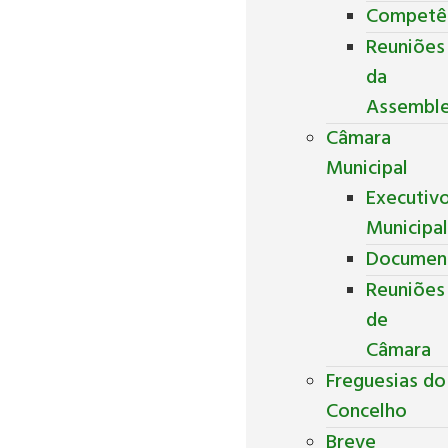
Competê
Reuniões
da
Assemble
Câmara
Municipal
Executiv
Municipa
Documen
Reuniões
de
Câmara
Freguesias do
Concelho
Breve