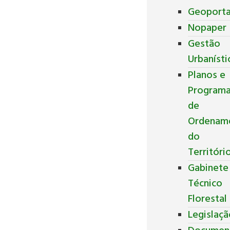
Geoporta
Nopaper
Gestão
Urbanísti
Planos e
Program
de
Ordenam
do
Territóri
Gabinete
Técnico
Florestal
Legislaç