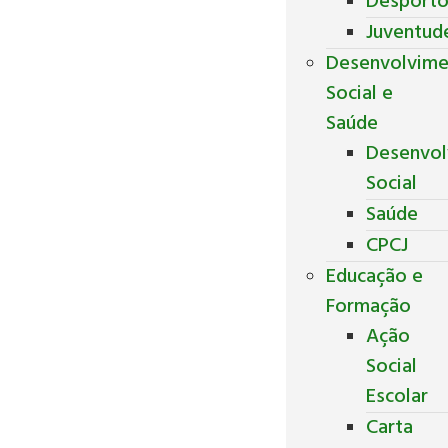
Desport
Juventud
Desenvolvim
Social e
Saúde
Desenvol
Social
Saúde
CPCJ
Educação e
Formação
Ação
Social
Escolar
Carta