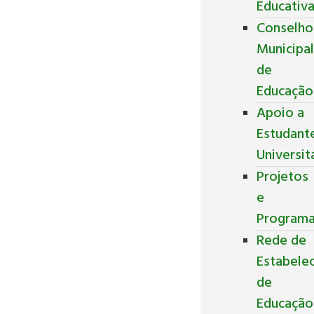
Educativ
Conselho
Municipa
de
Educação
Apoio a
Estudant
Universit
Projetos
e
Program
Rede de
Estabele
de
Educação