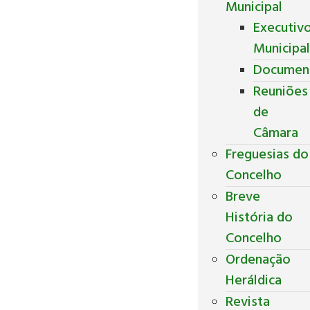
Municipal
Executiv
Municipa
Documen
Reuniões
de
Câmara
Freguesias do
Concelho
Breve
História do
Concelho
Ordenação
Heráldica
Revista