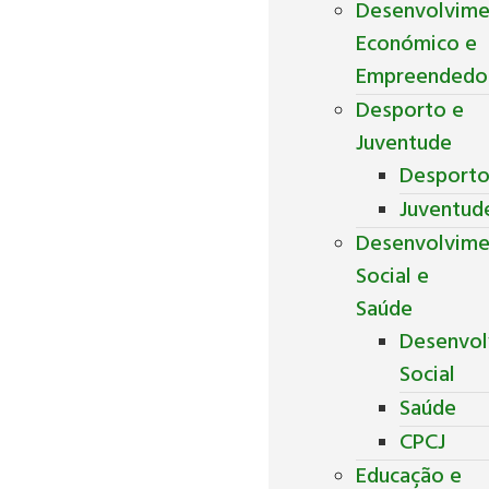
Desenvolvim
Económico e
Empreendedo
Desporto e
Juventude
Desport
Juventud
Desenvolvim
Social e
Saúde
Desenvol
Social
Saúde
CPCJ
Educação e