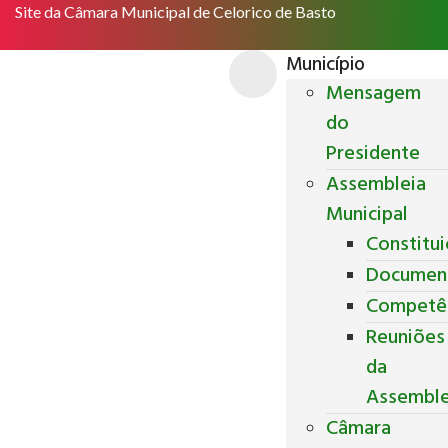
Site da Câmara Municipal de Celorico de Basto
Município
Mensagem
do
Presidente
Assembleia
Municipal
Constitu
Documen
Competê
Reuniões
da
Assemble
Câmara