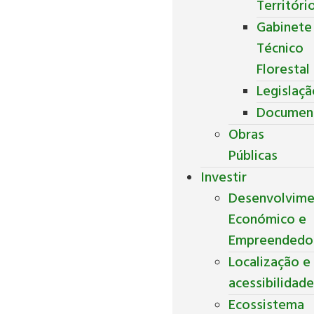
Territóri
Gabinete
Técnico
Florestal
Legislaç
Documen
Obras
Públicas
Investir
Desenvolvim
Económico e
Empreendedo
Localização e
acessibilidad
Ecossistema