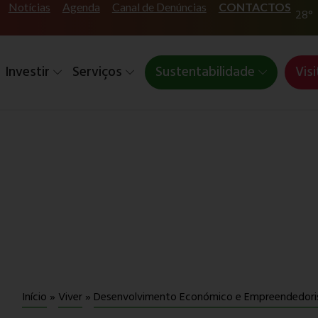
Notícias
Agenda
Canal de Denúncias
CONTACTOS
28°
Investir
Serviços
Sustentabilidade
Visi
Início
»
Viver
»
Desenvolvimento Económico e Empreendedor