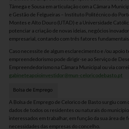
Tâmega e Sousa em articulação com a Câmara Municipa
e Gestão de Felgueiras – Instituto Politécnico do Port
Montes e Alto Douro (UTAD) e a Universidade Católic
potenciar a criação de novas ideias, negócios inovad
empresarial, contando com três fatores fundamentais: 
Caso necessite de algum esclarecimento e /ou apoio t
empreendedorismo pode dirigir-se ao Serviço de De
Empreendedorismo na Câmara Municipal ou via correi
gabineteapoioinvestidor@mun-celoricodebasto.pt
Bolsa de Emprego
A Bolsa de Emprego de Celorico de Basto surgiu com o 
dados de todos os residentes ou naturais do municípi
interessados em trabalhar, em função da sua área de 
necessidades das empresas do concelho.