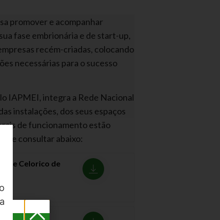
visa promover e acompanhar
ua fase embrionária e de start-up,
empresas recém-criadas, colocando
ões necessárias para o sucesso
elo IAPMEI, integra a Rede Nacional
 das instalações, dos seus espaços
gerais de funcionamento estão
ode consultar abaixo:
s de Celorico de
o
ua