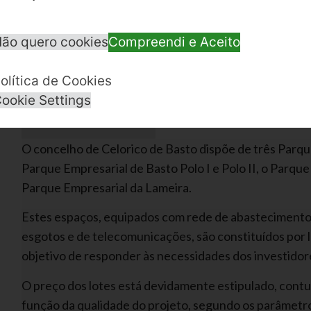
13, 14, 15, 16 DE AGOSTO
Tamanho:: 139.01 KB
Adicionado: 09-10-2024
ão quero cookies
Compreendi e Aceito
Se tem alguma ideia de negócio e procura condições p
olítica de Cookies
contacte-nos e conheça a Incubadora de Celorico de 
ookie Settings
Parques Empresariais
O concelho de Celorico de Basto dispõe de três Par
Parque Empresarial de Basto Polo I e Polo II, o Parqu
Parque Empresarial da Lameira.
Estes espaços, equipados com rede de abastecimento d
esgotos e de telecomunicações, são constituídos por 
objetivo de responder às necessidades dos investidor
O preço dos lotes está devidamente estipulado, contu
função da qualidade do projeto, segundo os parâmetr