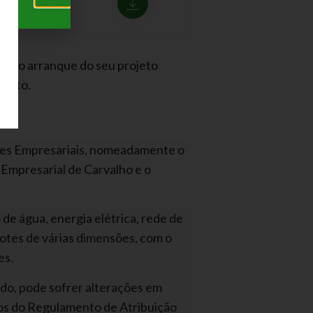
ara o arranque do seu projeto
Basto.
ques Empresariais, nomeadamente o
e Empresarial de Carvalho e o
e água, energia elétrica, rede de
lotes de várias dimensões, com o
es.
do, pode sofrer alterações em
os do Regulamento de Atribuição