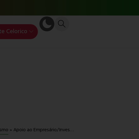
te Celorico
Apoio ao Empresário/Investidor
ismo
»