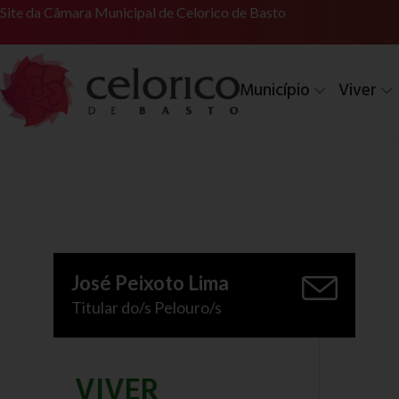
Site da Câmara Municipal de Celorico de Basto
Município
Viver
José Peixoto Lima
Titular do/s Pelouro/s
VIVER