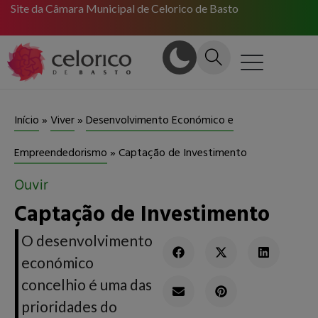
Site da Câmara Municipal de Celorico de Basto
Início
»
Viver
»
Desenvolvimento Económico e
Captação de Investimento
Empreendedorismo
»
Ouvir
Captação de Investimento
O desenvolvimento
económico
concelhio é uma das
prioridades do