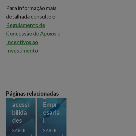
Para informação mais
detalhada consulte o
Regulamento de
Concessão de Apoios e
Incentivos ao
Investimento
Locali
Ecossi
zação
stem
Páginas relacionadas
e
a
acessi
Empr
bilida
esaria
des
l
SABER
SABER
Apoio