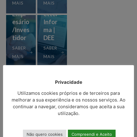
MAIS
MAIS
ao
Newsl
Empr
etter
esário
Infor
/Inves
ma |
tidor
DEE
Vanta
SABER
SABER
gens
MAIS
MAIS
em
invest
ir em
Links
Privacidade
Celori
de
co
apoio
Utilizamos cookies próprios e de terceiros para
melhorar a sua experiência e os nossos serviços. Ao
SABER
SABER
continuar a navegar, consideramos que aceita a sua
MAIS
MAIS
utilização.
Conteúdo atualizado em 24
Não quero cookies
Compreendi e Aceito