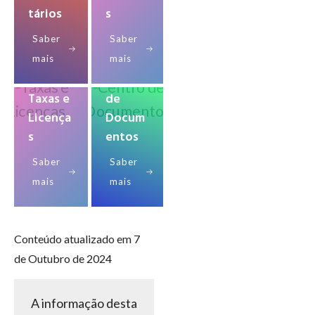
tários
s
Saber
Saber
mais
mais
Centro
Taxas e
de
Licença
Docum
s
entos
Saber
Saber
mais
mais
Conteúdo atualizado em 7
de Outubro de 2024
A informação desta