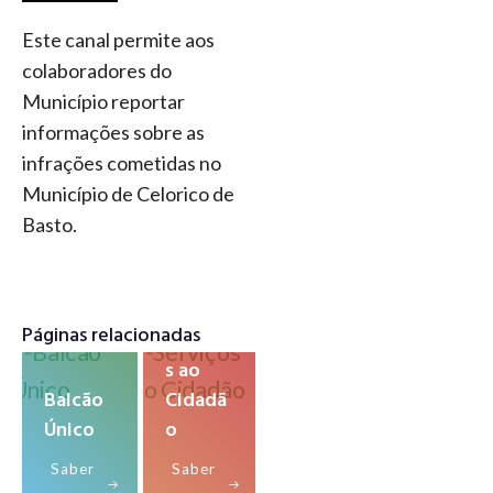
Este canal permite aos
colaboradores do
Município reportar
informações sobre as
infrações cometidas no
Município de Celorico de
Basto.
Páginas relacionadas
Serviço
s ao
Balcão
Cidadã
Único
o
Saber
Saber