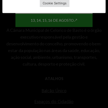
Cookie Settings
13, 14, 15, 16 DE AGOSTO
A Câmara Municipal de Celorico de Basto é o órgão
executivo responsável pela gestão e
desenvolvimento do concelho, promovendo o bem-
estar da população nas áreas da saúde, educação,
ação social, ambiente, urbanismo, transportes,
cultura, desporto e proteção civil.
ATALHOS
Balcão Único
Espaços do Cidadão