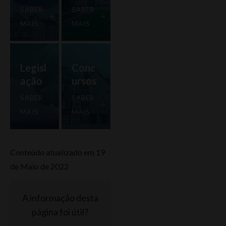
SABER
SABER
MAIS
MAIS
Legisl
Conc
ação
ursos
SABER
SABER
MAIS
MAIS
Conteúdo atualizado em 19
de Maio de 2022
A informação desta
página foi útil?