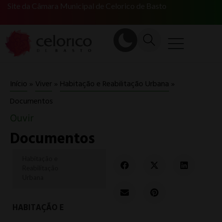
Site da Câmara Municipal de Celorico de Basto
Início
»
Viver
»
Habitação e Reabilitação Urbana
»
Documentos
Ouvir
Documentos
Habitação e
Reabilitação
Urbana
HABITAÇÃO E