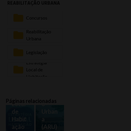
REABILITAÇÃO URBANA
Concursos
Reabilitação
Urbana
Legislação
Estratégia
Local de
Habitação
Estra
Reabi
tégia
litaçã
Páginas relacionadas
Local
o
de
Urban
Habit
a
ação
(ARU)