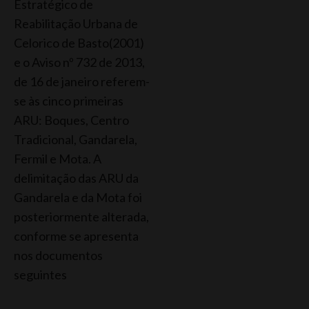
Estratégico de
Reabilitação Urbana de
Celorico de Basto(2001)
e o Aviso nº 732 de 2013,
de 16 de janeiro referem-
se às cinco primeiras
ARU: Boques, Centro
Tradicional, Gandarela,
Fermil e Mota. A
delimitação das ARU da
Gandarela e da Mota foi
posteriormente alterada,
conforme se apresenta
nos documentos
seguintes