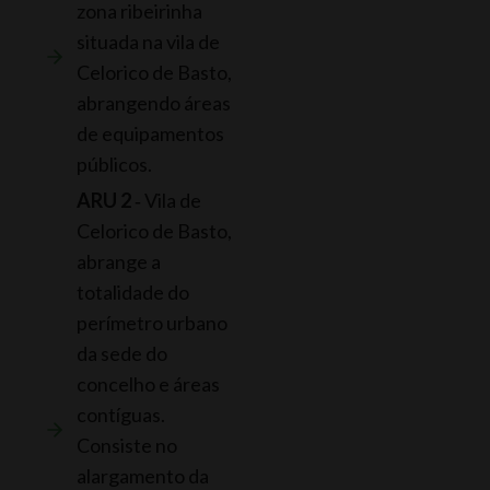
zona ribeirinha
situada na vila de
Celorico de Basto,
abrangendo áreas
de equipamentos
públicos.
ARU 2
‐ Vila de
Celorico de Basto,
abrange a
totalidade do
perímetro urbano
da sede do
concelho e áreas
contíguas.
Consiste no
alargamento da