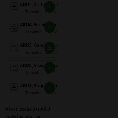
ARU5_Mota_orto2021
Tamanho:
2.55 MB
ARU4_Fermil_orto2021
Tamanho:
1.48 MB
ARU3_Gandarela_orto2021
Tamanho:
1.56 MB
ARU2_VilaCelorico_orto2021
Tamanho:
1.62 MB
ARU1_Boques_orto2021
Tamanho:
1.58 MB
A localização das ARU
pode também ser