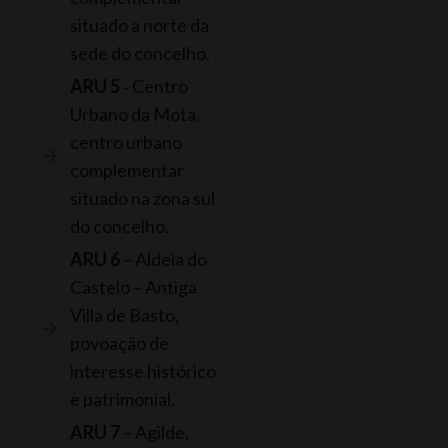
situado a norte da
sede do concelho.
ARU 5
‐ Centro
Urbano da Mota,
centro urbano
complementar
situado na zona sul
do concelho.
ARU 6
– Aldeia do
Castelo – Antiga
Villa de Basto,
povoação de
interesse histórico
e patrimonial.
ARU 7
– Agilde,