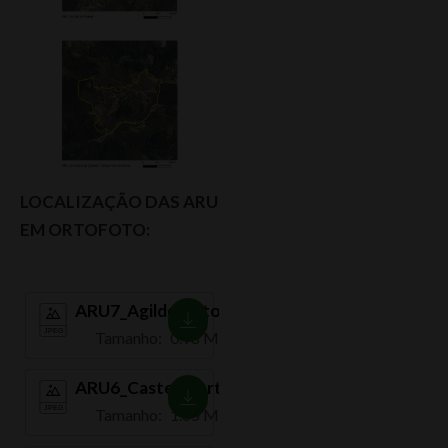
LOCALIZAÇÃO DAS ARU
EM ORTOFOTO:
ARU7_Agilde_orto2021
Tamanho:
0.98 MB
ARU6_Castelo_orto2021
Tamanho:
1.65 MB