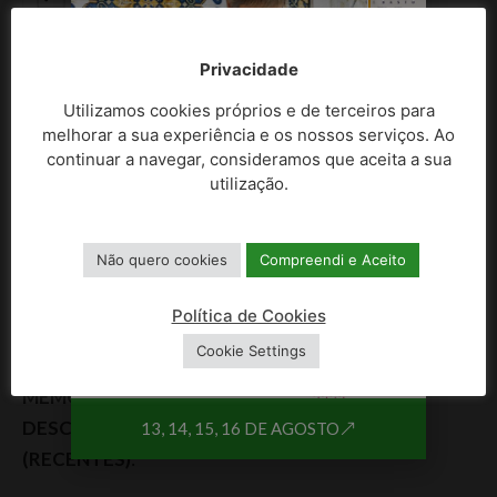
Aviso n.º 732 de
2013, de 16 de
Privacidade
janeiro -
aprovação PERU-
Utilizamos cookies próprios e de terceiros para
CB
melhorar a sua experiência e os nossos serviços. Ao
continuar a navegar, consideramos que aceita a sua
Tamanho::
Adicionado:
utilização.
226.32
19-05-
KB
2022
Não quero cookies
Compreendi e Aceito
Política de Cookies
Cookie Settings
DELIMITAÇÃO DE ARU –
MEMÓRIAS
DESCRITIVAS
13, 14, 15, 16 DE AGOSTO
(RECENTES)
: