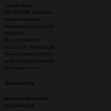
consultada no
GEOPORTAL
(entrar no
Mapa Interativo e
pesquisar na barra lateral
esquerda
Desenvolvimento
Económico / Reabilitação
Urbana), onde também
pode ser obtida planta de
localização avulso.
Documentos
AVISOS PUBLICADOS
NO DIÁRIO DA