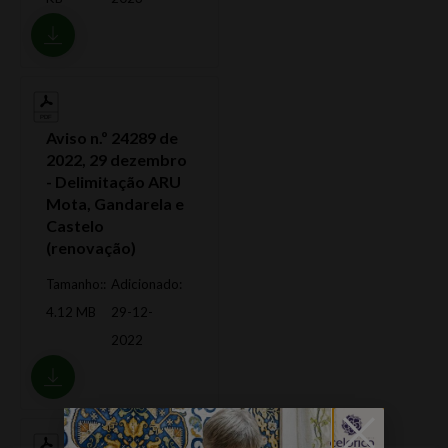
Aviso n.º 24289 de
2022, 29 dezembro
- Delimitação ARU
Mota, Gandarela e
Castelo
(renovação)
Tamanho::
Adicionado:
4.12 MB
29-12-
2022