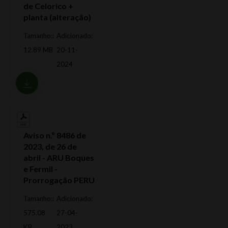
de Celorico +
planta (alteração)
Tamanho::
Adicionado:
12.89 MB
20-11-
2024
Aviso n.º 8486 de
2023, de 26 de
abril - ARU Boques
e Fermil -
Prorrogação PERU
Tamanho::
Adicionado:
575.08
27-04-
KB
2023