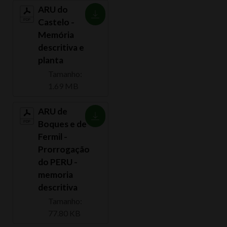
ARU do
Castelo -
Memória
descritiva e
planta
Tamanho:
1.69 MB
ARU de
Boques e de
Fermil -
Prorrogação
do PERU -
memoria
descritiva
Tamanho:
77.80 KB