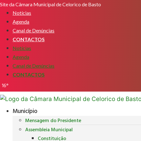
Pular
Site da Câmara Municipal de Celorico de Basto
para
Notícias
o
Agenda
conteúdo
Canal de Denúncias
CONTACTOS
Notícias
Agenda
Canal de Denúncias
CONTACTOS
16°
Município
Mensagem do Presidente
Assembleia Municipal
Constituição