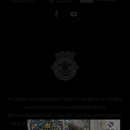
A Câmara Municipal de Celorico de Basto é o órgão
executivo responsável pela gestão e
desenvolvimento do concelho, promovendo o bem-
estar da população nas áreas da saúde, educação,