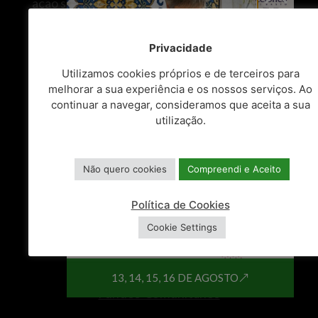
ação social, ambiente, urbanismo, transportes,
cultura, desporto e proteção civil.
Privacidade
ATALHOS
Utilizamos cookies próprios e de terceiros para
melhorar a sua experiência e os nossos serviços. Ao
Balcão Único
continuar a navegar, consideramos que aceita a sua
utilização.
Espaços do Cidadão
Balcão do Empreendedor
Não quero cookies
Compreendi e Aceito
Centro de Documentos
Política de Cookies
Recursos Humanos
Cookie Settings
Consulta Pública
13, 14, 15, 16 DE AGOSTO
Fundos Comunitários