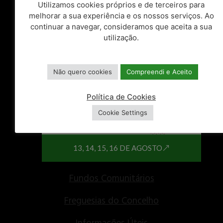
Utilizamos cookies próprios e de terceiros para
melhorar a sua experiência e os nossos serviços. Ao
ATALHOS
continuar a navegar, consideramos que aceita a sua
utilização.
Balcão Único
Espaços do Cidadão
Não quero cookies
Compreendi e Aceito
Balcão do Empreendedor
Política de Cookies
Centro de Documentos
Cookie Settings
Recursos Humanos
13, 14, 15, 16 DE AGOSTO
Consulta Pública
Fundos Comunitários
Freguesias do Concelho