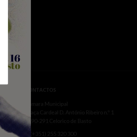
DE
CONTACTOS
Câmara Municipal
Praça Cardeal D. António Ribeiro n.º 1
4890-291 Celorico de Basto
T. (+351) 255 320 300