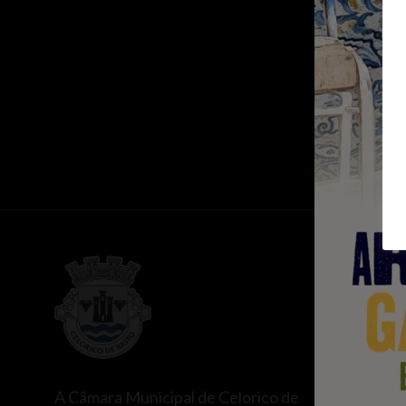
ATALHOS
Balcão Ún
Espaços d
Balcão do
A Câmara Municipal de Celorico de