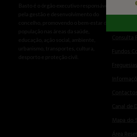
Basto é o órgão executivo responsável
Centro d
pela gestão e desenvolvimento do
concelho, promovendo o bem-estar da
Recursos
população nas áreas da saúde,
Consulta 
educação, ação social, ambiente,
urbanismo, transportes, cultura,
Fundos Co
desporto e proteção civil.
Freguesia
Informaçõ
Contactos
Canal de 
Mapa do S
Área Rese