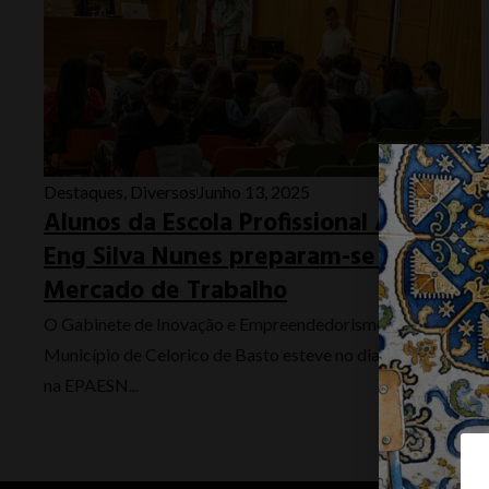
Destaques
,
Diversos
Junho 13, 2025
Alunos da Escola Profissional Agrícola
Eng Silva Nunes preparam-se para o
Mercado de Trabalho
O Gabinete de Inovação e Empreendedorismo do
Município de Celorico de Basto esteve no dia 12 de junho,
na EPAESN...