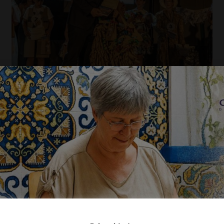
Destaques
,
Educação
Junho 13, 2025
Mota Fashion Night abre Semana
Cultural do Agrupamento de Escolas
de Celorico de Basto
A Escola Básica da Mota promoveu esta segunda-feira, 09
de junho, o Mota Fashion Night, a iniciativa, orientada para
a...