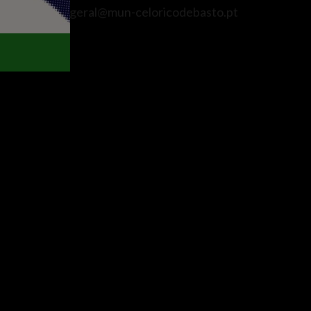
e
E. geral@mun-celoricodebasto.pt