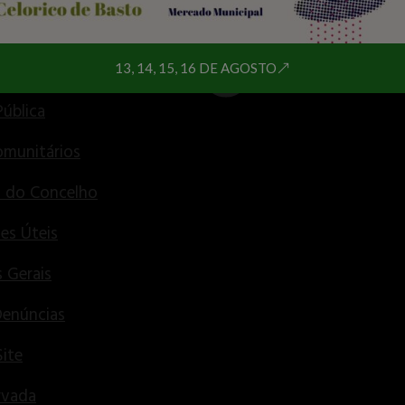
Declaração de Acessibilidad
e Documentos
 Humanos
13, 14, 15, 16 DE AGOSTO
Pública
munitários
s do Concelho
es Úteis
 Gerais
Denúncias
ite
rvada