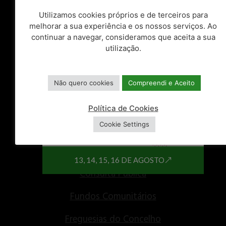
cultura, desporto e proteção civil.
Utilizamos cookies próprios e de terceiros para
melhorar a sua experiência e os nossos serviços. Ao
ATALHOS
continuar a navegar, consideramos que aceita a sua
utilização.
Balcão Único
Espaços do Cidadão
Não quero cookies
Compreendi e Aceito
Balcão do Empreendedor
Política de Cookies
Cookie Settings
Centro de Documentos
Recursos Humanos
13, 14, 15, 16 DE AGOSTO
Consulta Pública
Fundos Comunitários
Freguesias do Concelho