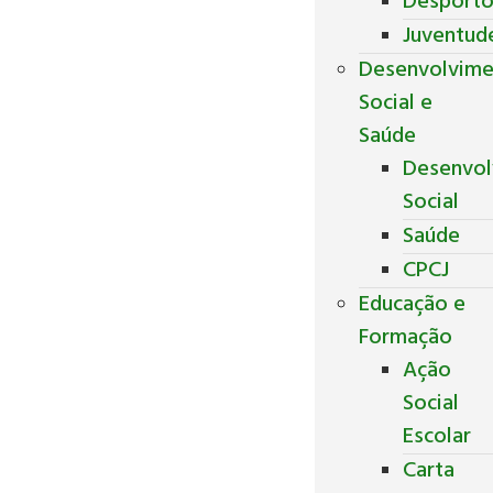
Desport
Juventud
Desenvolvim
Social e
Saúde
Desenvol
Social
Saúde
CPCJ
Educação e
Formação
Ação
Social
Escolar
Carta