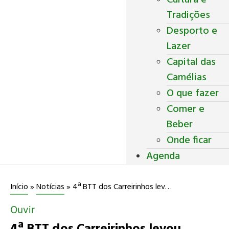
Cultura e
Tradições
Desporto e
Lazer
Capital das
Camélias
O que fazer
Comer e
Beber
Onde ficar
Agenda
4ª BTT dos Carreirinhos levou centenas de apaixonados pelo BTT a Borba da Montanha
Início
»
Notícias
»
Ouvir