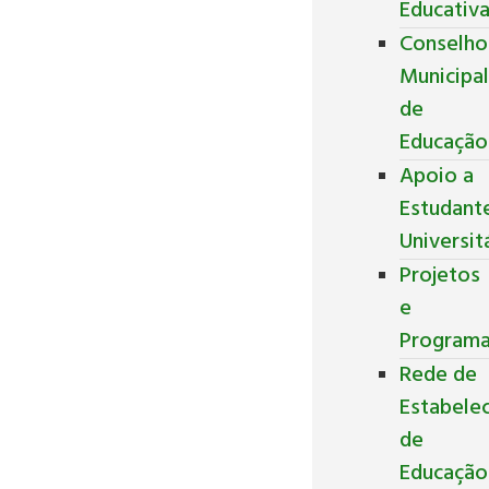
Educativ
Conselho
Municipa
de
Educação
Apoio a
Estudant
Universit
Projetos
e
Program
Rede de
Estabele
de
Educação