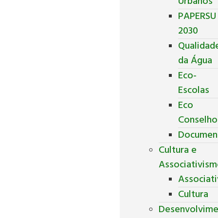
Urbanos
PAPERSU
2030
Qualidad
da Água
Eco-
Escolas
Eco
Conselho
Documen
Cultura e
Associativis
Associat
Cultura
Desenvolvim