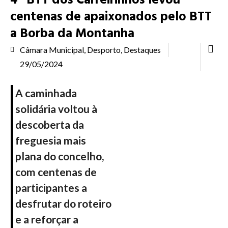
4ª BTT dos Carreirinhos levou
centenas de apaixonados pelo BTT
a Borba da Montanha
Câmara Municipal
,
Desporto
,
Destaques
29/05/2024
A caminhada
solidária voltou à
descoberta da
freguesia mais
plana do concelho,
com centenas de
participantes a
desfrutar do roteiro
e a reforçar a