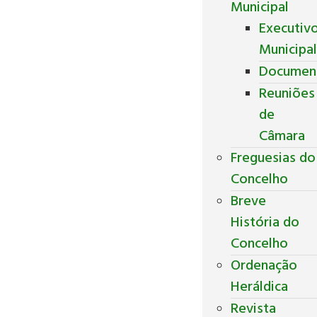
Municipal
Executiv
Municipa
Documen
Reuniões
de
Câmara
Freguesias do
Concelho
Breve
História do
Concelho
Ordenação
Heráldica
Revista