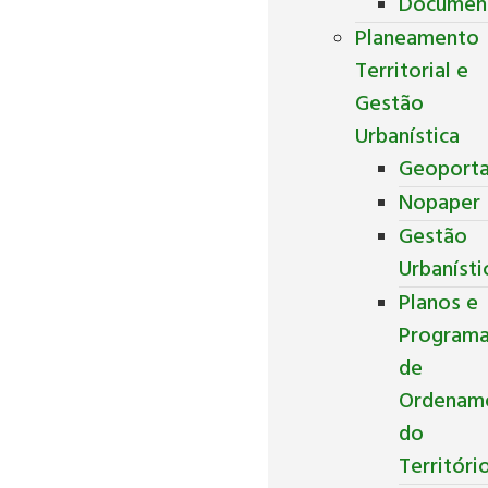
Documen
Planeamento
Territorial e
Gestão
Urbanística
Geoporta
Nopaper
Gestão
Urbanísti
Planos e
Program
de
Ordenam
do
Territóri