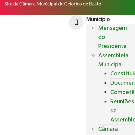
Site da Câmara Municipal de Celorico de Basto
Município
Mensagem
do
Presidente
Assembleia
Municipal
Constitu
Documen
Competê
Reuniões
da
Assemble
Câmara