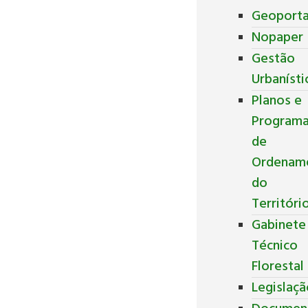
Geoporta
Nopaper
Gestão
Urbanísti
Planos e
Program
de
Ordenam
do
Territóri
Gabinete
Técnico
Florestal
Legislaç