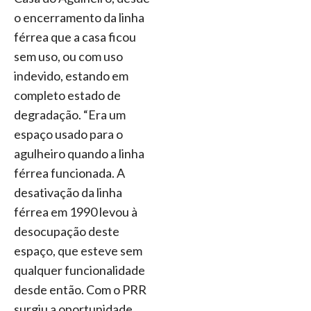
o encerramento da linha
férrea que a casa ficou
sem uso, ou com uso
indevido, estando em
completo estado de
degradação. “Era um
espaço usado para o
agulheiro quando a linha
férrea funcionada. A
desativação da linha
férrea em 1990 levou à
desocupação deste
espaço, que esteve sem
qualquer funcionalidade
desde então. Com o PRR
surgiu a oportunidade