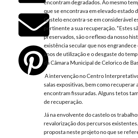
encontram degradados. Ao mesmo tempo 
que se encontrava em elevado estado d
Castelo encontra-se em considerável e
pertinente a sua recuperação. “Estes s
preservados, são o reflexo da nosso hi
existência secular que nos engrandece 
anos de utilização e o desgaste do tem
da Câmara Municipal de Celorico de Bas
A intervenção no Centro Interpretativ
salas expositivas, bem como recuperar a
encontram fissuradas. Alguns tetos t
de recuperação.
Já na envolvente do castelo os trabalh
revalorização dos percursos existentes
proposta neste projeto no que se refer