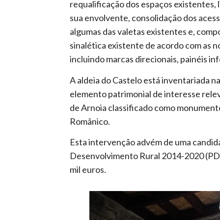
requalificação dos espaços existentes, 
sua envolvente, consolidação dos acess
algumas das valetas existentes e, com
sinalética existente de acordo com as 
incluindo marcas direcionais, painéis in
A aldeia do Castelo está inventariada
elemento patrimonial de interesse rele
de Arnoia classificado como monumento
Românico.
Esta intervenção advém de uma candid
Desenvolvimento Rural 2014-2020 (PDR
mil euros.