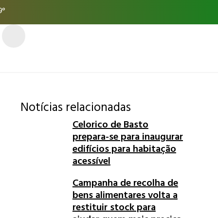
9°
Notícias relacionadas
Celorico de Basto
prepara-se para inaugurar
edifícios para habitação
acessível
Campanha de recolha de
bens alimentares volta a
restituir stock para