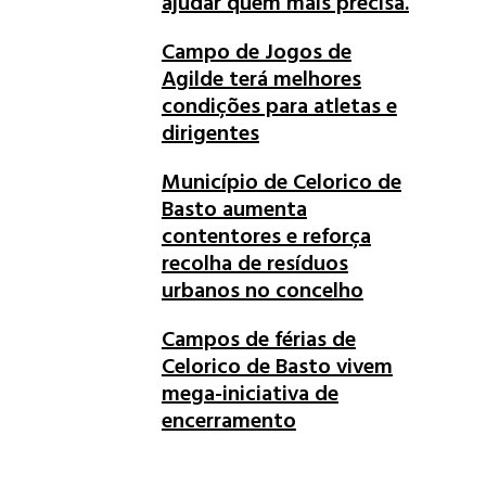
ajudar quem mais precisa.
Campo de Jogos de
Agilde terá melhores
condições para atletas e
dirigentes
Município de Celorico de
Basto aumenta
contentores e reforça
recolha de resíduos
urbanos no concelho
Campos de férias de
Celorico de Basto vivem
mega-iniciativa de
encerramento