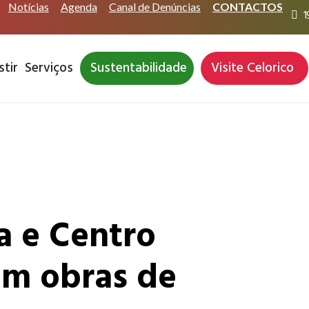
Notícias
Agenda
Canal de Denúncias
CONTACTOS
1
stir
Serviços
Sustentabilidade
Visite Celorico
a e Centro
om obras de