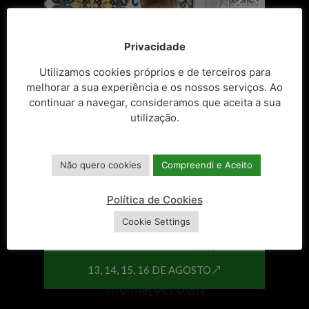
ATALHOS
Balcão Único
Privacidade
Espaços do Cidadão
Utilizamos cookies próprios e de terceiros para
melhorar a sua experiência e os nossos serviços. Ao
Balcão do Empreendedor
continuar a navegar, consideramos que aceita a sua
utilização.
Centro de Documentos
Recursos Humanos
Não quero cookies
Compreendi e Aceito
Consulta Pública
Política de Cookies
Cookie Settings
Fundos Comunitários
Freguesias do Concelho
13, 14, 15, 16 DE AGOSTO
Informações Úteis