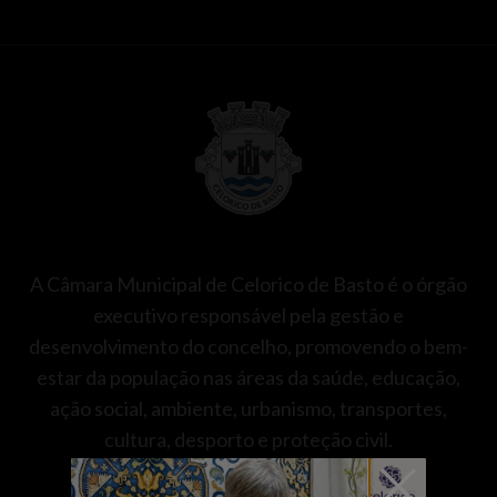
A Câmara Municipal de Celorico de Basto é o órgão
executivo responsável pela gestão e
desenvolvimento do concelho, promovendo o bem-
estar da população nas áreas da saúde, educação,
ação social, ambiente, urbanismo, transportes,
cultura, desporto e proteção civil.