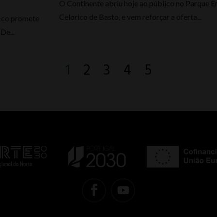
O Continente abriu hoje ao público no Parque E
Celorico de Basto, e vem reforçar a oferta...
fico promete
De...
1
2
3
4
5