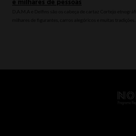
e milhares de pessoas
D.A.M.A e Delfins são os cabeça de cartaz Cortejo etnográ
milhares de figurantes, carros alegóricos e muitas tradições. 