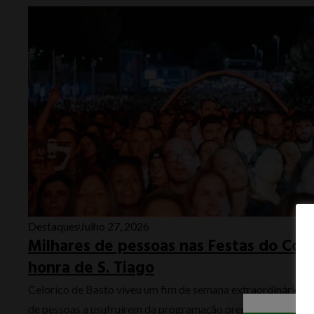
Destaques
Julho 27, 2026
Milhares de pessoas nas Festas do Co
honra de S. Tiago
Celorico de Basto viveu um fim de semana extraordinário c
de pessoas a usufruírem da programação preparada com brio