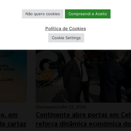
13, 14, 15, 16 DE AGOSTO
Não quero cookies
Compreendi e Aceito
Política de Cookies
Cookie Settings
Destaques
Julho 22, 2026
go, em
Continente abre portas em Cel
e cartaz
reforça dinâmica económica do