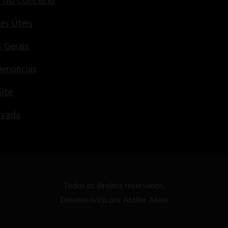
s do Concelho
es Úteis
 Gerais
Denúncias
ite
rvada
Todos os direitos reservados.
Desenvolvido por
Atelier Alves