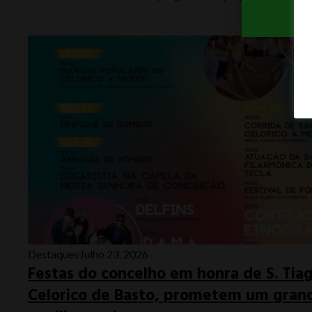
Destaques
Julho 23, 2026
Festas do concelho em honra de S. Tia
Celorico de Basto, prometem um grand