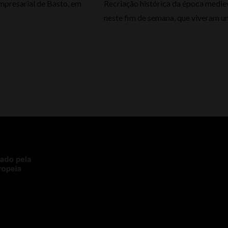
mpresarial de Basto, em
Recriação histórica da época mediev
neste fim de semana, que viveram u