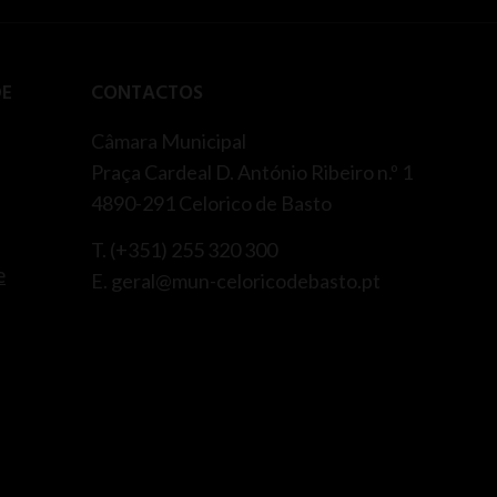
DE
CONTACTOS
Câmara Municipal
Praça Cardeal D. António Ribeiro n.º 1
4890-291 Celorico de Basto
T. (+351) 255 320 300
e
E. geral@mun-celoricodebasto.pt