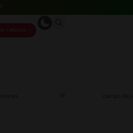
2°
te Celorico