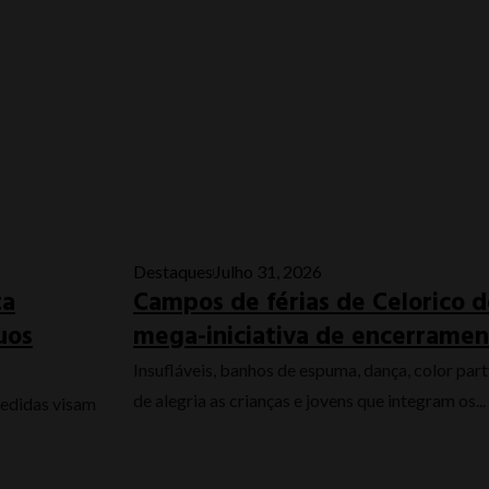
Destaques
Julho 31, 2026
ta
Campos de férias de Celorico 
uos
mega-iniciativa de encerrame
Insufláveis, banhos de espuma, dança, color par
de alegria as crianças e jovens que integram os...
edidas visam