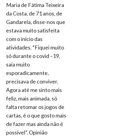
Maria de Fátima Teixeira
da Costa, de 71 anos, de
Gandarela, disse-nos que
estava muito satisfeita
com o início das
atividades. “Fiquei muito
só durante o covid –19,
saía muito
esporadicamente,
precisava de conviver.
Agora até me sinto mais
feliz, mais animada, só
falta retomar os jogos de
cartas, é o que gosto mais
de fazer mas ainda não é
possível”. Opinião