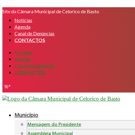
Pular
Site da Câmara Municipal de Celorico de Basto
para
o
Notícias
conteúdo
Agenda
Canal de Denúncias
CONTACTOS
Notícias
Agenda
Canal de Denúncias
CONTACTOS
16°
Município
Mensagem do Presidente
Assembleia Municipal