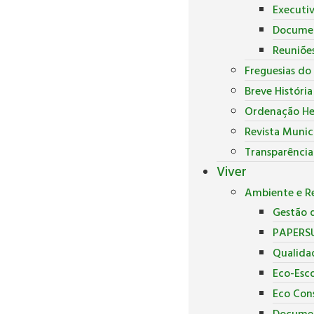
Executi
Docume
Reuniõe
Freguesias do
Breve Históri
Ordenação He
Revista Munic
Transparência
Viver
Ambiente e Re
Gestão d
PAPERS
Qualida
Eco-Esco
Eco Con