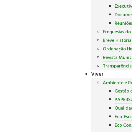
Executi
Docume
Reuniõe
Freguesias do
Breve Históri
Ordenação He
Revista Munic
Transparência
Viver
Ambiente e Re
Gestão d
PAPERS
Qualida
Eco-Esco
Eco Con