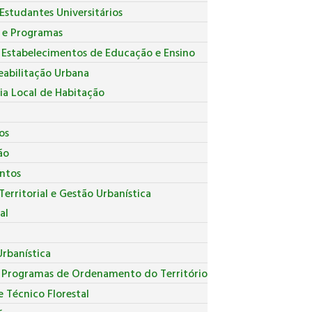
Estudantes Universitários
s e Programas
 Estabelecimentos de Educação e Ensino
eabilitação Urbana
ia Local de Habitação
os
ão
ntos
erritorial e Gestão Urbanística
al
r
rbanística
e Programas de Ordenamento do Território
 Técnico Florestal