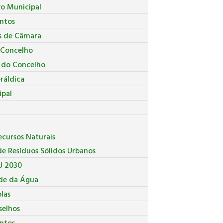
vo Municipal
ntos
s de Câmara
 Concelho
a do Concelho
ráldica
ipal
cursos Naturais
e Resíduos Sólidos Urbanos
U 2030
de da Água
las
selhos