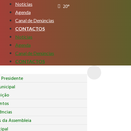
Notícias
20°
Agenda
Canal de Denúncias
CONTACTOS
Notícias
Agenda
Canal de Denúncias
CONTACTOS
Presidente
nicipal
uição
ntos
ncias
s da Assembleia
ipal