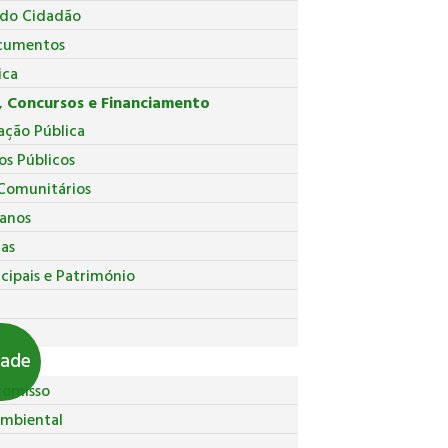
 do Cidadão
cumentos
ica
 Concursos e Financiamento
ação Pública
os Públicos
Comunitários
anos
ças
cipais e Património
pal
dade
romisso
Ambiental