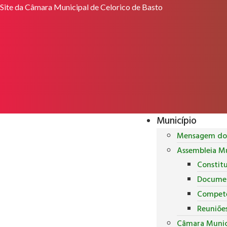
Site da Câmara Municipal de Celorico de Basto
Município
Mensagem do 
Assembleia Mu
Constit
Docume
Competê
Reuniõe
Câmara Munic