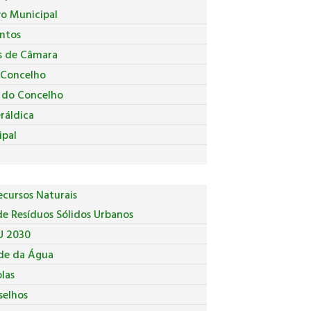
vo Municipal
ntos
s de Câmara
 Concelho
a do Concelho
ráldica
ipal
cursos Naturais
e Resíduos Sólidos Urbanos
U 2030
de da Água
las
selhos