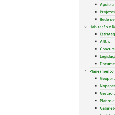
Apoio a 
Projeto
Rede de
Habitação e R
Estratég
ARU’s
Concurs
Legislaç
Docume
Planeamento T
Geoport
Nopape
Gestão U
Planos 
Gabinete