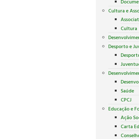
Docume
Cultura e Ass
Associa
Cultura
Desenvolvime
Desporto e J
Desport
Juventu
Desenvolvimen
Desenvo
Saúde
CPCJ
Educação e F
Ação Soc
Carta E
Conselh