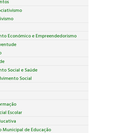
ntos
ociativismo
tivismo
nto Económico e Empreendedorismo
uventude
o
de
to Social e Saúde
lvimento Social
ormação
ial Escolar
ducativa
o Municipal de Educação