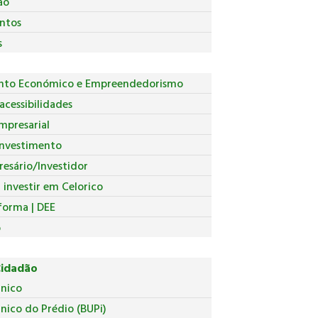
ão
ntos
s
nto Económico e Empreendedorismo
acessibilidades
mpresarial
Investimento
esário/Investidor
investir em Celorico
forma | DEE
o
Cidadão
Único
nico do Prédio (BUPi)