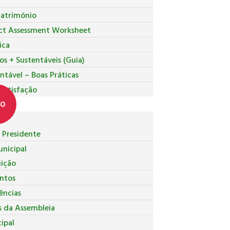
Património
ct Assessment Worksheet
ica
os + Sustentáveis (Guia)
ntável – Boas Práticas
 Satisfação
co
Presidente
nicipal
uição
ntos
ncias
s da Assembleia
ipal