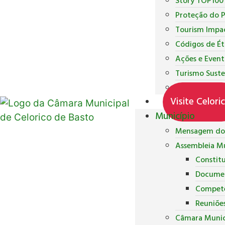
Story TOP100
Proteção do 
Tourism Impa
Códigos de Ét
Ações e Event
Turismo Suste
Inquéritos de
Visite Celori
Município
Mensagem do 
Assembleia Mu
Constit
Docume
Competê
Reuniõe
Câmara Munic