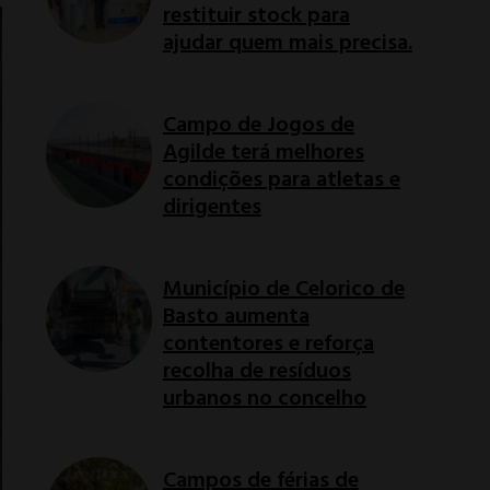
restituir stock para
ajudar quem mais precisa.
Campo de Jogos de
Agilde terá melhores
condições para atletas e
dirigentes
Município de Celorico de
Basto aumenta
contentores e reforça
recolha de resíduos
urbanos no concelho
Campos de férias de