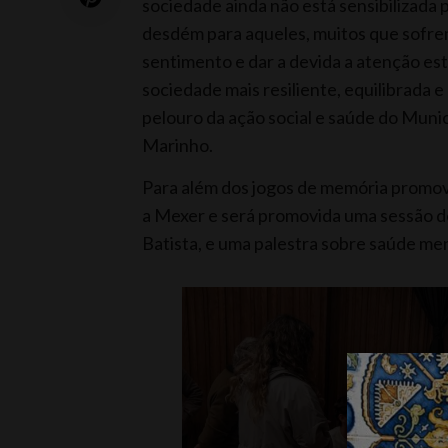
sociedade ainda não está sensibilizada 
desdém para aqueles, muitos que sofrem.
sentimento e dar a devida a atenção e
sociedade mais resiliente, equilibrada 
pelouro da ação social e saúde do Munic
Marinho.
Para além dos jogos de memória promov
a Mexer e será promovida uma sessão de
Batista, e uma palestra sobre saúde men