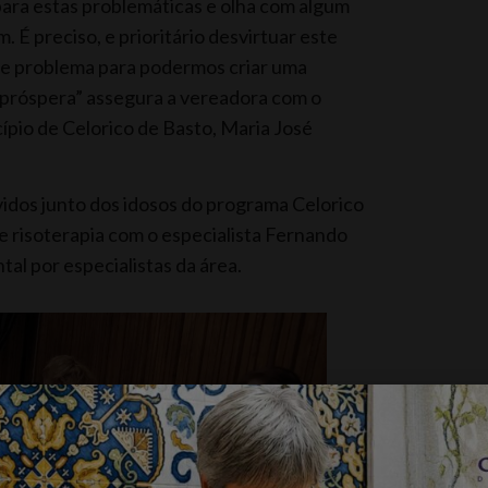
para estas problemáticas e olha com algum
 É preciso, e prioritário desvirtuar este
ste problema para podermos criar uma
e próspera” assegura a vereadora com o
ípio de Celorico de Basto, Maria José
idos junto dos idosos do programa Celorico
 risoterapia com o especialista Fernando
tal por especialistas da área.