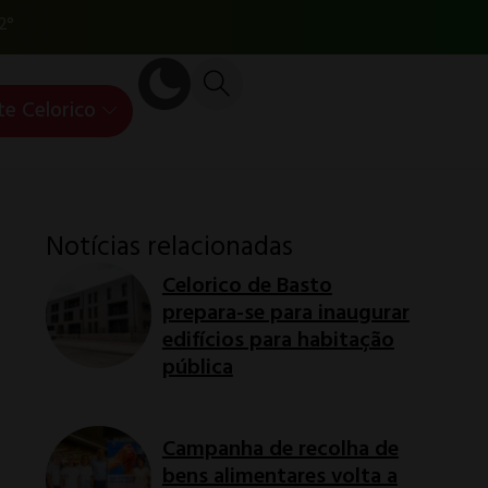
2°
te Celorico
Notícias relacionadas
Celorico de Basto
prepara-se para inaugurar
edifícios para habitação
pública
Campanha de recolha de
bens alimentares volta a