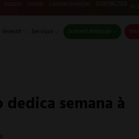
Notícias
Agenda
Canal de Denúncias
CONTACTOS
3
Investir
Serviços
Sustentabilidade
Visi
o dedica semana à
4