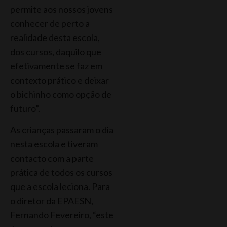
permite aos nossos jovens
conhecer de perto a
realidade desta escola,
dos cursos, daquilo que
efetivamente se faz em
contexto prático e deixar
o bichinho como opção de
futuro”.
As crianças passaram o dia
nesta escola e tiveram
contacto com a parte
prática de todos os cursos
que a escola leciona. Para
o diretor da EPAESN,
Fernando Fevereiro, “este