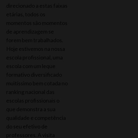
direcionado a estas faixas
etárias, todos os
momentos são momentos
de aprendizagem se
forem bem trabalhados.
Hoje estivemos na nossa
escola profissional, uma
escola com um leque
formativo diversificado
muitíssimo bem cotada no
ranking nacional das
escolas profissionais o
que demonstra a sua
qualidade e competência
do seu efetivo de
professores. A visita