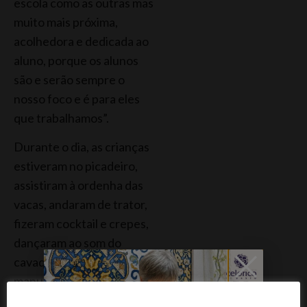
escola como as outras mas
muito mais próxima,
acolhedora e dedicada ao
aluno, porque os alunos
são e serão sempre o
nosso foco e é para eles
que trabalhamos”.
Durante o dia, as crianças
estiveram no picadeiro,
assistiram à ordenha das
vacas, andaram de trator,
fizeram cocktail e crepes,
dançaram ao som do
cavaquinho e
manusearam os
cavaquinhos, avaliaram