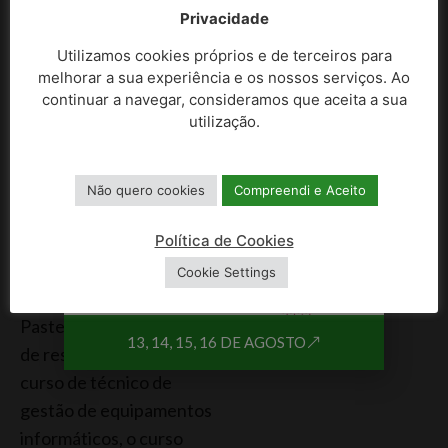
diversos parâmetros de
Privacidade
saúde e muito mais,
Utilizamos cookies próprios e de terceiros para
atividades integradas nos
melhorar a sua experiência e os nossos serviços. Ao
continuar a navegar, consideramos que aceita a sua
cursos da escola
utilização.
profissional Agrícola Eng
Silva Nunes. Uma escola
que tem como oferta
Não quero cookies
Compreendi e Aceito
formativa para o próximo
Política de Cookies
ano letivo o curso de
técnico de
Cookie Settings
Restauração/cozinha e
Pastelaria, o curso técnico
13, 14, 15, 16 DE AGOSTO
de restauração e bar, o
curso de técnico de
gestão de equipamentos
informáticos, o curso