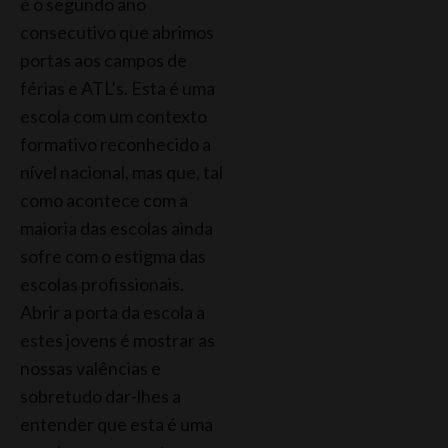
é o segundo ano
consecutivo que abrimos
portas aos campos de
férias e ATL’s. Esta é uma
escola com um contexto
formativo reconhecido a
nível nacional, mas que, tal
como acontece com a
maioria das escolas ainda
sofre com o estigma das
escolas profissionais.
Abrir a porta da escola a
estes jovens é mostrar as
nossas valências e
sobretudo dar-lhes a
entender que esta é uma