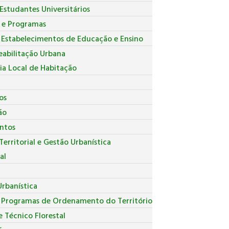
Estudantes Universitários
s e Programas
 Estabelecimentos de Educação e Ensino
eabilitação Urbana
ia Local de Habitação
os
ão
ntos
erritorial e Gestão Urbanística
al
r
rbanística
e Programas de Ordenamento do Território
 Técnico Florestal