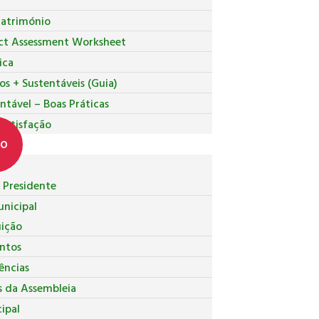
Património
ct Assessment Worksheet
ica
os + Sustentáveis (Guia)
ntável – Boas Práticas
 Satisfação
co
Presidente
nicipal
uição
ntos
ncias
s da Assembleia
ipal