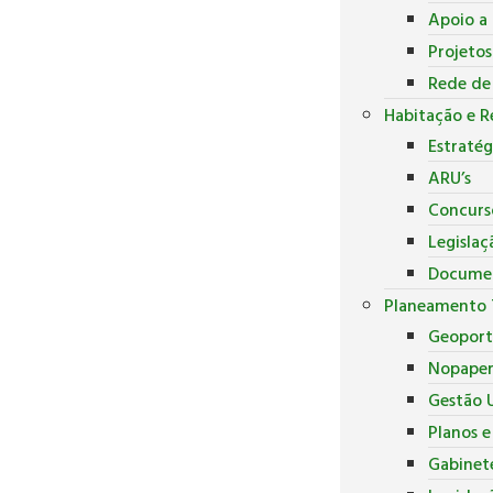
Apoio a 
Projeto
Rede de
Habitação e R
Estratég
ARU’s
Concurs
Legislaç
Docume
Planeamento T
Geoport
Nopape
Gestão U
Planos 
Gabinete