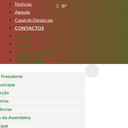
Notícias
16°
Agenda
Canal de Denúncias
CONTACTOS
Notícias
Agenda
Canal de Denúncias
CONTACTOS
Presidente
nicipal
uição
ntos
ncias
s da Assembleia
ipal