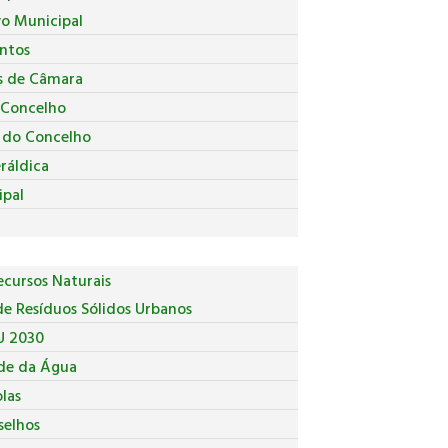
vo Municipal
ntos
s de Câmara
 Concelho
a do Concelho
ráldica
ipal
cursos Naturais
e Resíduos Sólidos Urbanos
U 2030
de da Água
las
selhos