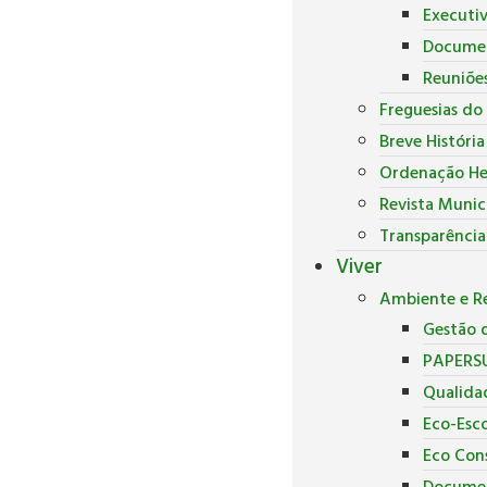
Executi
Docume
Reuniõe
Freguesias do
Breve Históri
Ordenação He
Revista Munic
Transparência
Viver
Ambiente e Re
Gestão d
PAPERS
Qualida
Eco-Esco
Eco Con