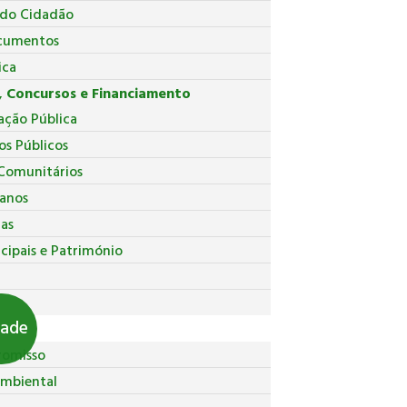
 do Cidadão
cumentos
ica
 Concursos e Financiamento
ação Pública
os Públicos
Comunitários
anos
ças
cipais e Património
pal
dade
romisso
Ambiental