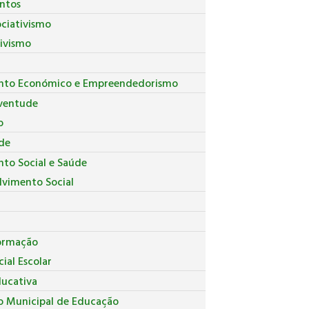
ntos
ociativismo
tivismo
nto Económico e Empreendedorismo
uventude
o
de
to Social e Saúde
lvimento Social
ormação
ial Escolar
ducativa
o Municipal de Educação