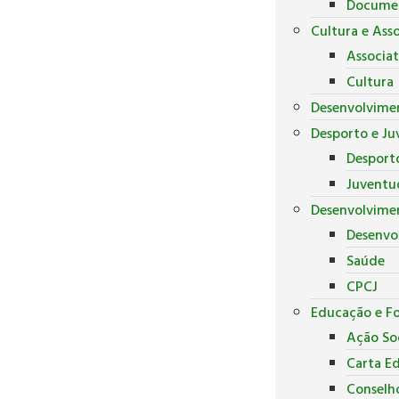
Docume
Cultura e Ass
Associa
Cultura
Desenvolvime
Desporto e J
Desport
Juventu
Desenvolvimen
Desenvo
Saúde
CPCJ
Educação e F
Ação Soc
Carta E
Conselh