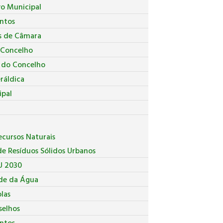
vo Municipal
ntos
s de Câmara
 Concelho
a do Concelho
ráldica
ipal
cursos Naturais
e Resíduos Sólidos Urbanos
U 2030
de da Água
las
selhos