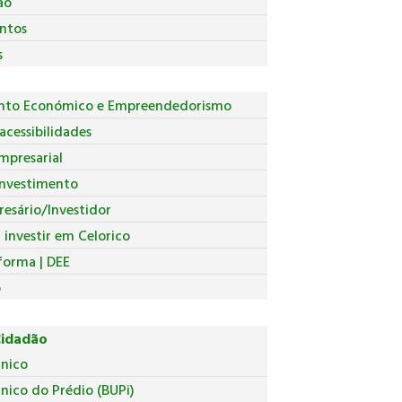
ão
ntos
s
nto Económico e Empreendedorismo
acessibilidades
mpresarial
Investimento
esário/Investidor
investir em Celorico
forma | DEE
o
Cidadão
Único
nico do Prédio (BUPi)