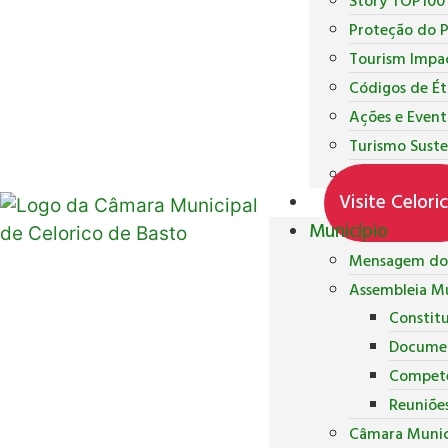
Story TOP100
Proteção do 
Tourism Impa
Códigos de Ét
Ações e Event
Turismo Suste
Inquéritos de
Visite Celori
Município
Mensagem do 
Assembleia Mu
Constit
Docume
Competê
Reuniõe
Câmara Munic