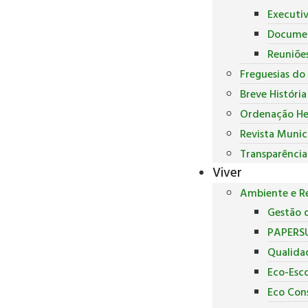
Executi
Docume
Reuniõe
Freguesias do
Breve Históri
Ordenação He
Revista Munic
Transparência
Viver
Ambiente e Re
Gestão d
PAPERS
Qualida
Eco-Esco
Eco Con