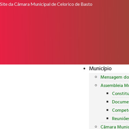
Site da Câmara Municipal de Celorico de Basto
Município
Mensagem do 
Assembleia Mu
Constit
Docume
Competê
Reuniõe
Câmara Munic