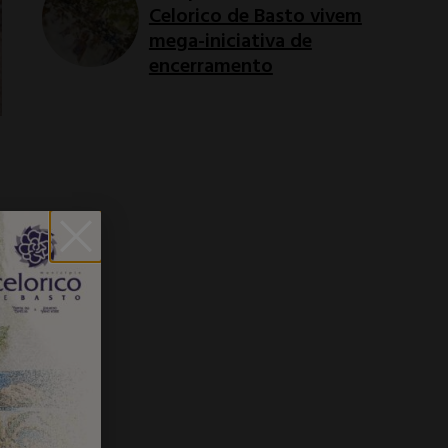
Celorico de Basto vivem
mega-iniciativa de
encerramento