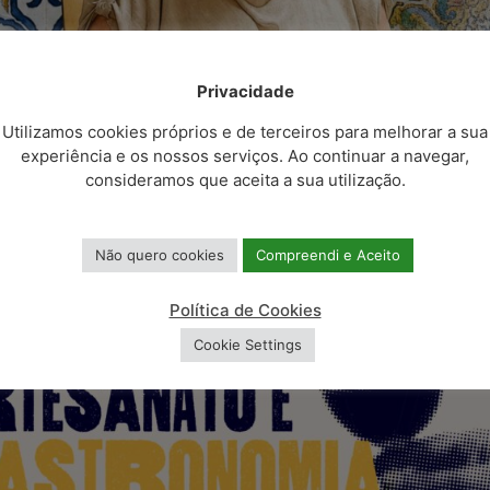
dignidade à vila de Gandarela
, valorizando
do para acolher a comunidade em ações
e que seja também um local de lazer, onde a
Privacidade
 para passear e conviver. Paralelamente a
criar um espaço adequado para o transbordo
Utilizamos cookies próprios e de terceiros para melhorar a sua
experiência e os nossos serviços. Ao continuar a navegar,
riamente circulam nesta localidade. Trata-
consideramos que aceita a sua utilização.
 importa resolver através da criação de
l e digna para os utilizadores” sublinha o
Não quero cookies
Compreendi e Aceito
il euros e conta com apoio financeiro da
Política de Cookies
(Programa Regional do Norte).
Cookie Settings
sta página foi útil?