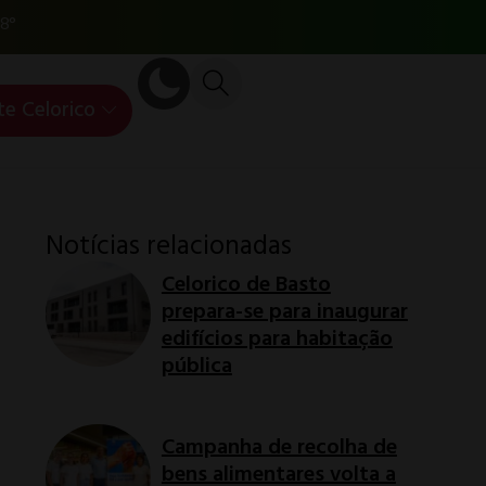
8°
te Celorico
Notícias relacionadas
Celorico de Basto
prepara-se para inaugurar
edifícios para habitação
pública
Campanha de recolha de
bens alimentares volta a