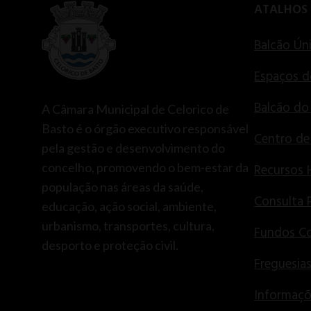
ATALHOS
Balcão Ún
Espaços d
Balcão do
A Câmara Municipal de Celorico de
Basto é o órgão executivo responsável
Centro d
pela gestão e desenvolvimento do
concelho, promovendo o bem-estar da
Recursos
população nas áreas da saúde,
Consulta 
educação, ação social, ambiente,
urbanismo, transportes, cultura,
Fundos Co
desporto e proteção civil.
Freguesia
Informaçõ