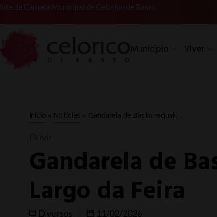
Site da Câmara Municipal de Celorico de Basto
Município
Viver
Gandarela de Basto requalifica Largo da Feira
Início
»
Notícias
»
Ouvir
Gandarela de Bas
Largo da Feira
Diversos
11/02/2026