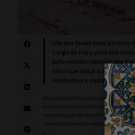
Um dos locais mais icónicos d
Largo da Feira, pela sua cent
pela reunião comunitária, est
claro que dotar o espaço de m
residentes e visitantes.
Este Arranjo Urbanístico irá otimizar o 
e sustentável com melhoria das infraest
reorganização do circuito de transporte
o transbordo de passageiros.