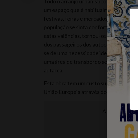
Todo o arranjo urbanístico trará “
maior 
um espaço que é habitualmente escolhi
festivas, feiras e mercados. Pretende-s
população se sinta confortável e segura
estas valências, tornou-se imperativo 
dos passageiros dos autocarros que dia
se de uma necessidade identificada, que
uma área de transbordo segura, funciona
autarca.
Esta obra tem um custo superior a 190 m
União Europeia através do NORTE2030 
A informação de