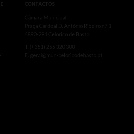
DE
CONTACTOS
Câmara Municipal
Praça Cardeal D. António Ribeiro n.º 1
4890-291 Celorico de Basto
T. (+351) 255 320 300
e
E. geral@mun-celoricodebasto.pt