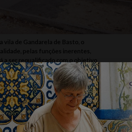
a vila de Gandarela de Basto, o
ralidade, pelas funções inerentes,
á a ser requalificado com o objetivo
aior dignidade e acessibilidade para
espaço, tornando-o mais funcional, inclusivo
ruturas e acessos, permitindo ainda a
s e a criação de um espaço mais digno para