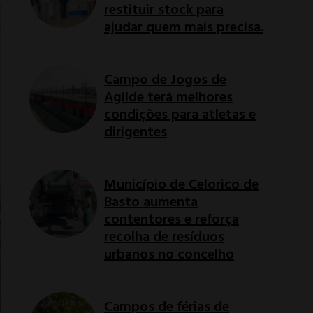
restituir stock para
ajudar quem mais precisa.
Campo de Jogos de
Agilde terá melhores
condições para atletas e
dirigentes
Município de Celorico de
Basto aumenta
contentores e reforça
recolha de resíduos
urbanos no concelho
Campos de férias de