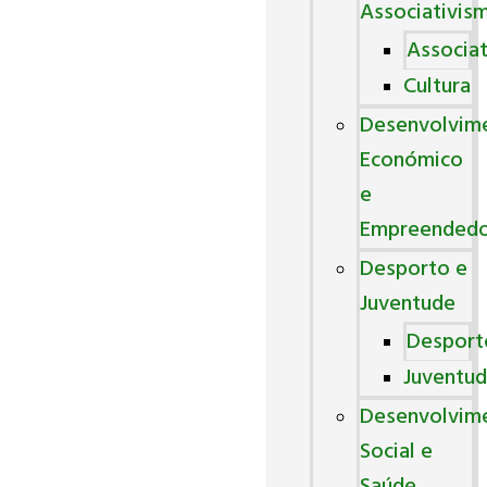
Associativis
Associa
Cultura
Desenvolvim
Económico
e
Empreended
Desporto e
Juventude
Desport
Juventu
Desenvolvim
Social e