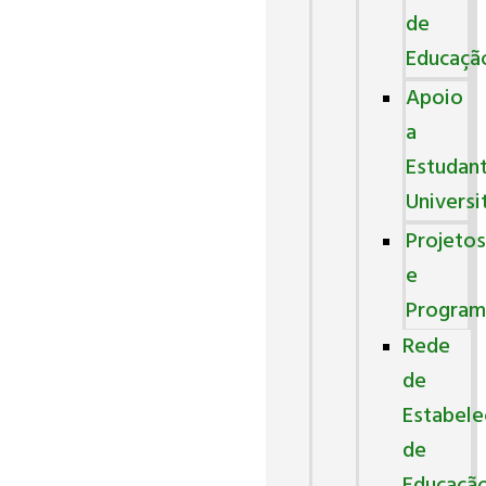
de
Educaçã
Apoio
a
Estudan
Universi
Projeto
e
Program
Rede
de
Estabel
de