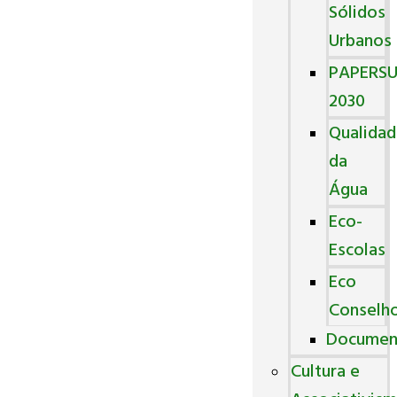
Sólidos
Urbanos
PAPERS
2030
Qualida
da
Água
Eco-
Escolas
Eco
Conselh
Documen
Cultura e