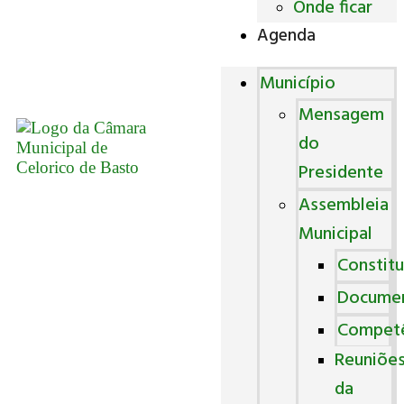
Onde ficar
Agenda
Município
Mensagem
do
Presidente
Assembleia
Municipal
Constitu
Docume
Competê
Reuniõe
da