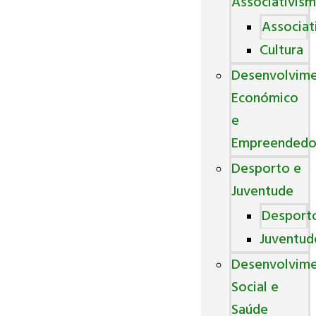
Associativis
Associat
Cultura
Desenvolvim
Económico
e
Empreendedo
Desporto e
Juventude
Desport
Juventud
Desenvolvim
Social e
Saúde