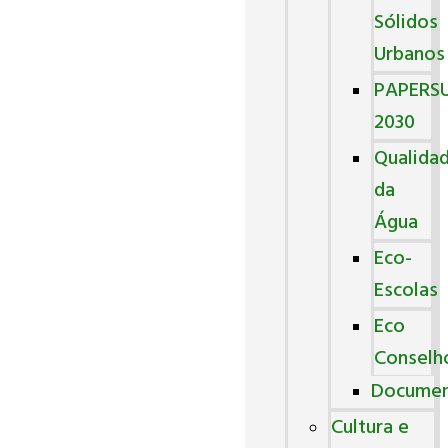
Sólidos
Urbanos
PAPERS
2030
Qualida
da
Água
Eco-
Escolas
Eco
Conselh
Docume
Cultura e