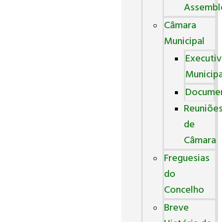
Assembl
Câmara
Municipal
Executi
Municipa
Docume
Reuniõe
de
Câmara
Freguesias
do
Concelho
Breve