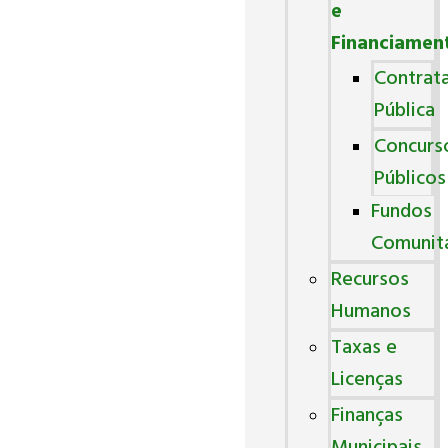
e
Financiamen
Contrat
Pública
Concurs
Públicos
Fundos
Comunit
Recursos
Humanos
Taxas e
Licenças
Finanças