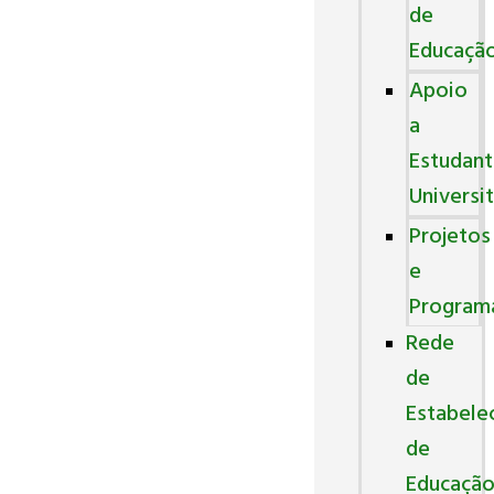
de
Educaçã
Apoio
a
Estudant
Universi
Projetos
e
Program
Rede
de
Estabele
de
Educaçã