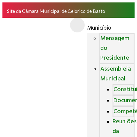
Site da Câmara Municipal de Celorico de Basto
Município
Mensagem
do
Presidente
Assembleia
Municipal
Constitu
Docume
Competê
Reuniões
da