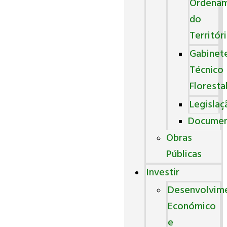
Ordena
do
Territór
Gabinet
Técnico
Floresta
Legislaç
Docume
Obras
Públicas
Investir
Desenvolvim
Económico
e