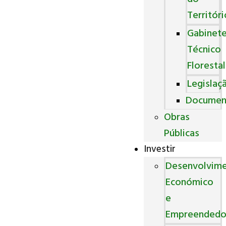
Territóri
Gabinet
Técnico
Florestal
Legislaç
Documen
Obras
Públicas
Investir
Desenvolvim
Económico
e
Empreendedo