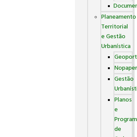
Docume
Planeamento
Territorial
e Gestão
Urbanística
Geoport
Nopape
Gestão
Urbaníst
Planos
e
Program
de