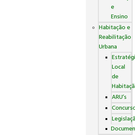
e
Ensino
Habitação e
Reabilitação
Urbana
Estratég
Local
de
Habitaç
ARU’s
Concurs
Legislaç
Documen