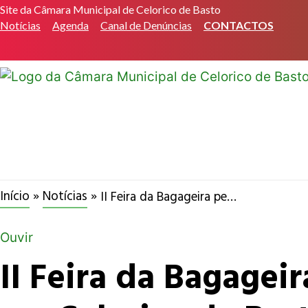
Pular
Site da Câmara Municipal de Celorico de Basto
Notícias
Agenda
Canal de Denúncias
CONTACTOS
para
o
conteúdo
Início
»
Notícias
»
II Feira da Bagageira permitiu venda de stoks em 2ª mão em Celorico de Basto
Ouvir
II Feira da Bagagei