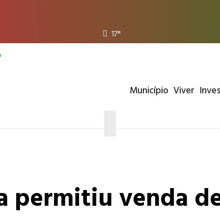
17°
Município
Viver
Inves
ra permitiu venda d