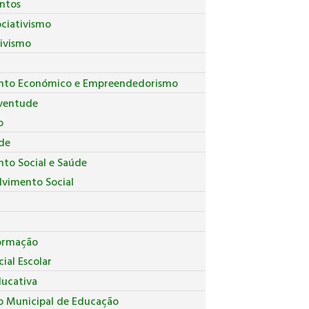
ntos
ociativismo
tivismo
nto Económico e Empreendedorismo
uventude
o
de
to Social e Saúde
lvimento Social
ormação
ial Escolar
ducativa
o Municipal de Educação