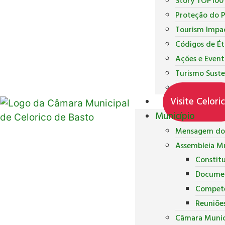
Story TOP100
Proteção do 
Tourism Impa
Códigos de Ét
Ações e Event
Turismo Suste
Inquéritos de
Visite Celori
Município
Mensagem do 
Assembleia Mu
Constit
Docume
Competê
Reuniõe
Câmara Munic