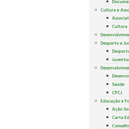
Docume
Cultura e Ass
Associa
Cultura
Desenvolvime
Desporto e J
Desport
Juventu
Desenvolvimen
Desenvo
Saúde
CPCJ
Educação e F
Ação Soc
Carta E
Conselh