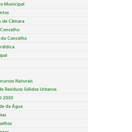
vo Municipal
ntos
s de Câmara
 Concelho
a do Concelho
ráldica
ipal
cursos Naturais
e Resíduos Sólidos Urbanos
U 2030
de da Água
las
selhos