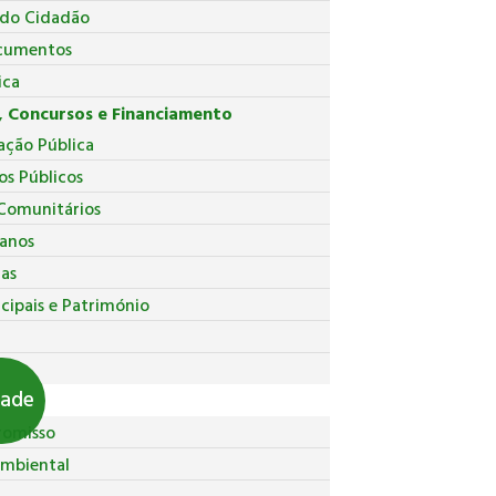
 do Cidadão
cumentos
ica
 Concursos e Financiamento
ação Pública
os Públicos
Comunitários
anos
ças
cipais e Património
pal
dade
romisso
Ambiental