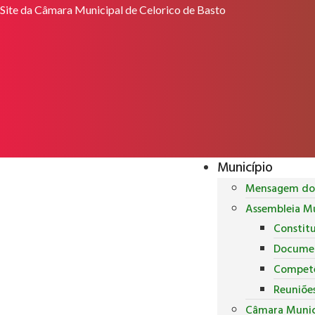
Site da Câmara Municipal de Celorico de Basto
Município
Mensagem do 
Assembleia Mu
Constit
Docume
Competê
Reuniõe
Câmara Munic