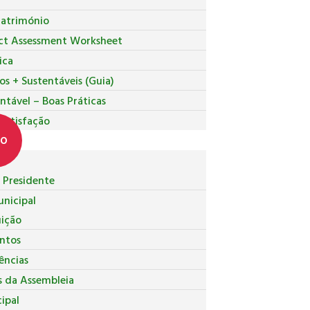
Património
ct Assessment Worksheet
ica
os + Sustentáveis (Guia)
ntável – Boas Práticas
 Satisfação
co
Presidente
nicipal
uição
ntos
ncias
s da Assembleia
ipal