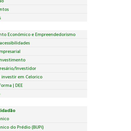
ão
ntos
s
nto Económico e Empreendedorismo
acessibilidades
mpresarial
Investimento
esário/Investidor
investir em Celorico
forma | DEE
o
Cidadão
Único
nico do Prédio (BUPi)