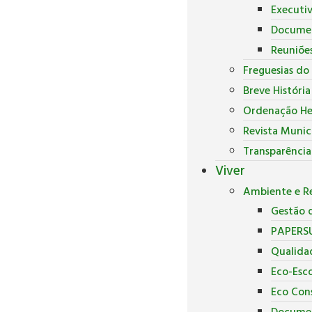
Executi
Docume
Reuniõe
Freguesias do
Breve Históri
Ordenação He
Revista Munic
Transparência
Viver
Ambiente e Re
Gestão d
PAPERS
Qualida
Eco-Esco
Eco Con