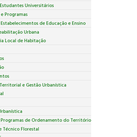
Estudantes Universitários
s e Programas
 Estabelecimentos de Educação e Ensino
eabilitação Urbana
ia Local de Habitação
os
ão
ntos
erritorial e Gestão Urbanística
al
r
rbanística
e Programas de Ordenamento do Território
 Técnico Florestal