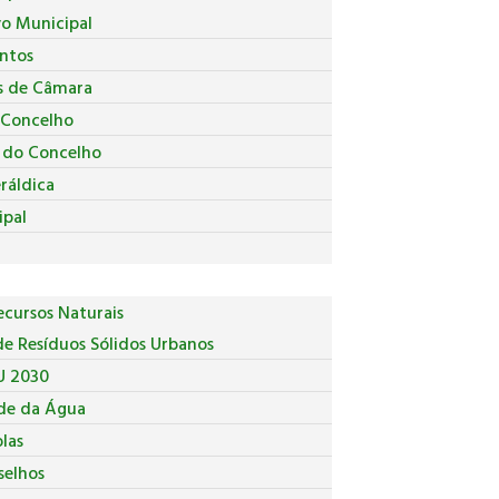
vo Municipal
ntos
s de Câmara
 Concelho
a do Concelho
ráldica
ipal
cursos Naturais
e Resíduos Sólidos Urbanos
U 2030
de da Água
las
selhos