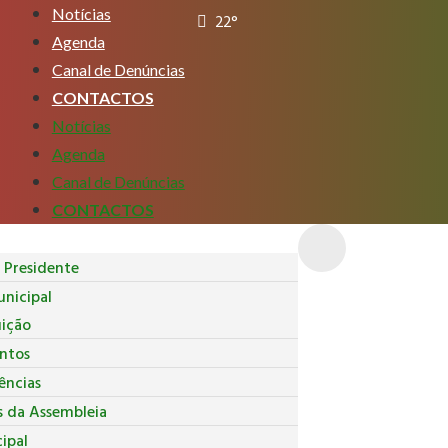
Notícias
22°
Agenda
Canal de Denúncias
CONTACTOS
Notícias
Agenda
Canal de Denúncias
CONTACTOS
Presidente
nicipal
uição
ntos
ncias
s da Assembleia
ipal