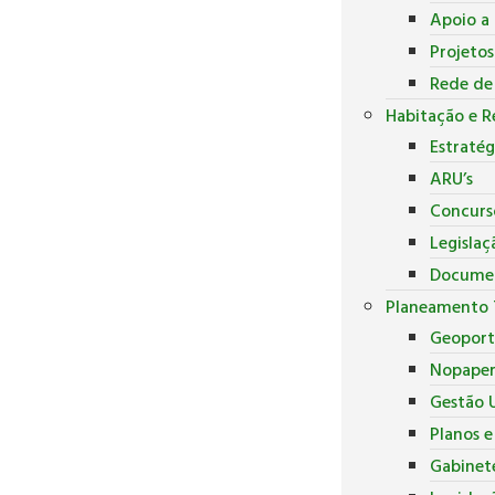
Apoio a 
Projeto
Rede de
Habitação e R
Estratég
ARU’s
Concurs
Legislaç
Docume
Planeamento T
Geoport
Nopape
Gestão U
Planos 
Gabinete