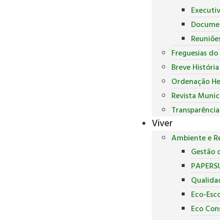
Executi
Docume
Reuniõe
Freguesias do
Breve Históri
Ordenação He
Revista Munic
Transparência
Viver
Ambiente e Re
Gestão d
PAPERS
Qualida
Eco-Esco
Eco Con