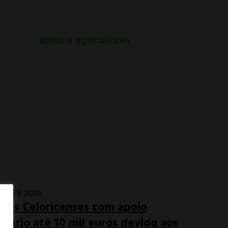
io 29, 2026
ores Celoricenses com apoio
inário até 10 mil euros devido aos