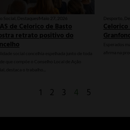
o Social
,
Destaques
Maio 27, 2026
Desporto
,
De
AS de Celorico de Basto
Celorico
stra retrato positivo do
Granfond
ncelho
Esperados ma
afirma na pro
lidade social concelhia espelhada junto de toda
ede que compõe o Conselho Local de Ação
al, destaca o trabalho...
1
2
3
4
5