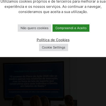
Utilizamos cookies próprios e de terceiros para melhorar a sua
ventude com Categoria 4
danos pr
experiência e os nossos serviços. Ao continuar a navegar,
trelas
consideramos que aceita a sua utilização.
O Município 
Florestal, en
unicípio de Celorico de Basto foi hoje
13, 14, 15, 16 DE AGOSTO
na...
tinguido com o selo de Município Amigo da
Não quero cookies
Compreendi e Aceito
entude, na categoria de...
Política de Cookies
Cookie Settings