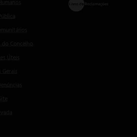
 Humanos
Pública
munitários
s do Concelho
es Úteis
 Gerais
Denúncias
ite
rvada