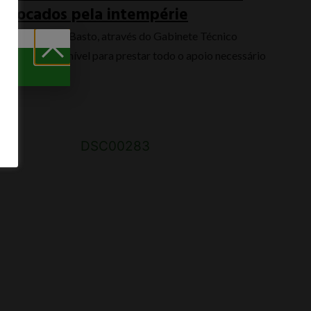
ovocados pela intempérie
de Celorico de Basto, através do Gabinete Técnico
contra-se disponível para prestar todo o apoio necessário