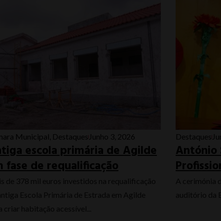
ara Municipal
,
Destaques
Junho 3, 2026
Destaques
Ju
tiga escola primária de Agilde
António 
 fase de requalificação
Profissi
s de 378 mil euros investidos na requalificação
A cerimónia 
antiga Escola Primária de Estrada em Agilde
auditório da
 criar habitação acessível...