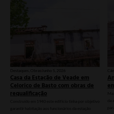
Destaques
,
Obras
Junho 5, 2026
Câm
Casa da Estação de Veade em
An
Celorico de Basto com obras de
em
requalificação
Mai
da 
Construído em 1940 este edifício tinha por objetivo
para
garantir habitação aos funcionários da estação