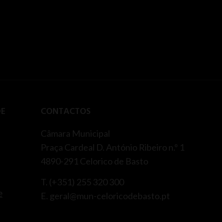
DE
CONTACTOS
Câmara Municipal
Praça Cardeal D. António Ribeiro n.º 1
4890-291 Celorico de Basto
T. (+351) 255 320 300
e
E. geral@mun-celoricodebasto.pt