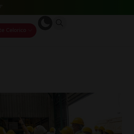
1°
te Celorico