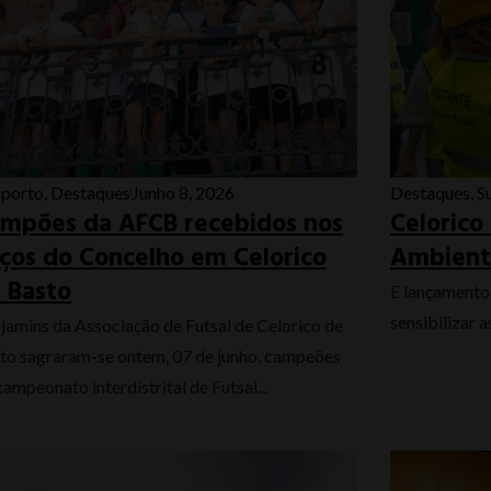
porto
,
Destaques
Junho 8, 2026
Destaques
,
S
mpões da AFCB recebidos nos
Celorico
ços do Concelho em Celorico
Ambiente
 Basto
E lançamento
sensibilizar 
jamins da Associação de Futsal de Celorico de
to sagraram-se ontem, 07 de junho, campeões
campeonato interdistrital de Futsal...