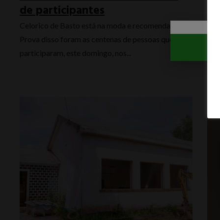
de participantes
Ju
Es
Celorico de Basto está na moda e recomenda-se!
Prova disso foram as centenas de pessoas que
O M
participaram, este domingo, nos...
dis
Juv