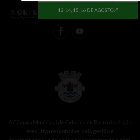
13, 14, 15, 16 DE AGOSTO
A Câmara Municipal de Celorico de Basto é o órgão
executivo responsável pela gestão e
desenvolvimento do concelho, promovendo o bem-