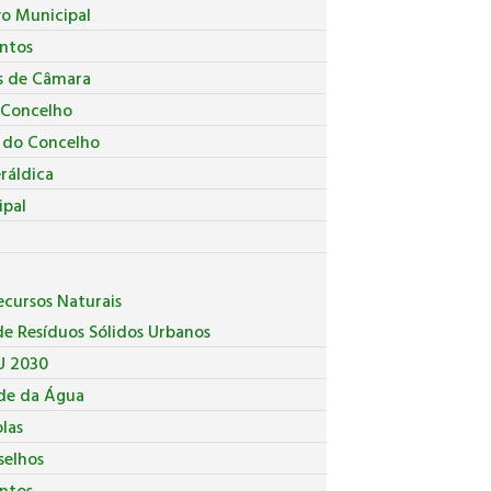
vo Municipal
ntos
s de Câmara
 Concelho
a do Concelho
ráldica
ipal
cursos Naturais
e Resíduos Sólidos Urbanos
U 2030
de da Água
las
selhos