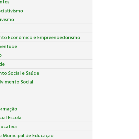
ntos
ociativismo
tivismo
nto Económico e Empreendedorismo
uventude
o
de
to Social e Saúde
lvimento Social
ormação
ial Escolar
ducativa
o Municipal de Educação