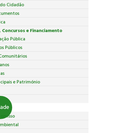
 do Cidadão
cumentos
ica
 Concursos e Financiamento
ação Pública
os Públicos
Comunitários
anos
ças
cipais e Património
pal
dade
romisso
Ambiental