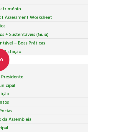
Património
ct Assessment Worksheet
ica
os + Sustentáveis (Guia)
ntável – Boas Práticas
 Satisfação
co
Presidente
nicipal
uição
ntos
ncias
s da Assembleia
ipal