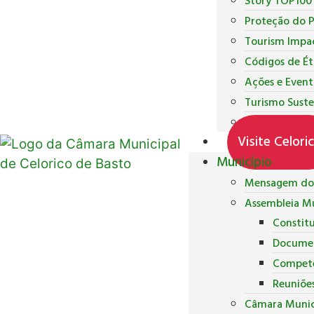
Story TOP100
Proteção do 
Tourism Impa
Códigos de Ét
Ações e Event
Turismo Suste
Inquéritos de
Visite Celori
Município
Mensagem do 
Assembleia Mu
Constit
Docume
Competê
Reuniõe
Câmara Munic