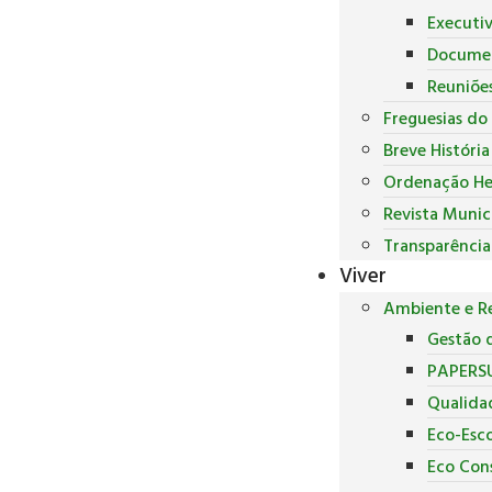
Executi
Docume
Reuniõe
Freguesias do
Breve Históri
Ordenação He
Revista Munic
Transparência
Viver
Ambiente e Re
Gestão d
PAPERS
Qualida
Eco-Esco
Eco Con