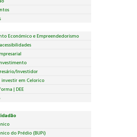
ão
ntos
s
nto Económico e Empreendedorismo
acessibilidades
mpresarial
Investimento
esário/Investidor
investir em Celorico
forma | DEE
o
Cidadão
Único
nico do Prédio (BUPi)