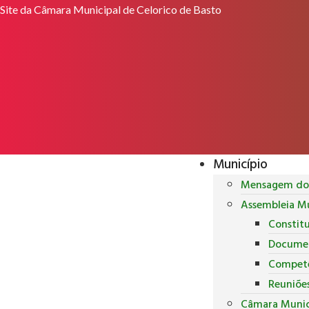
Site da Câmara Municipal de Celorico de Basto
Município
Mensagem do 
Assembleia Mu
Constit
Docume
Competê
Reuniõe
Câmara Munic