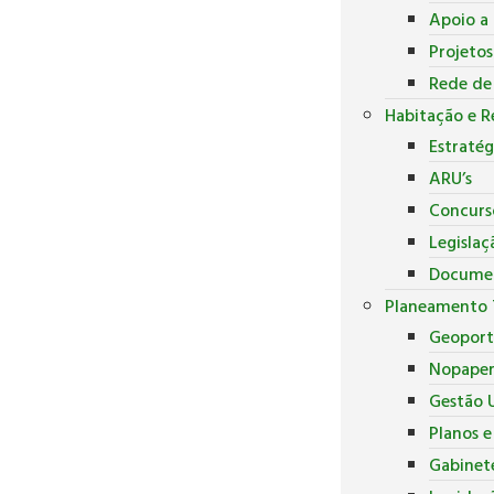
Apoio a 
Projeto
Rede de
Habitação e R
Estratég
ARU’s
Concurs
Legislaç
Docume
Planeamento T
Geoport
Nopape
Gestão U
Planos 
Gabinete