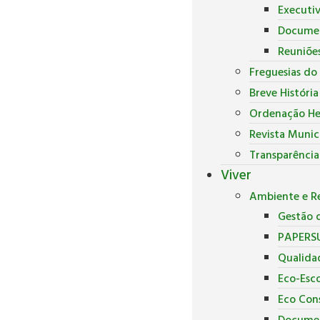
Executi
Docume
Reuniõe
Freguesias do
Breve Históri
Ordenação He
Revista Munic
Transparência
Viver
Ambiente e Re
Gestão d
PAPERS
Qualida
Eco-Esco
Eco Con