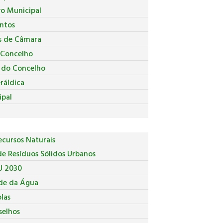
vo Municipal
ntos
s de Câmara
 Concelho
a do Concelho
ráldica
ipal
cursos Naturais
e Resíduos Sólidos Urbanos
U 2030
de da Água
las
selhos