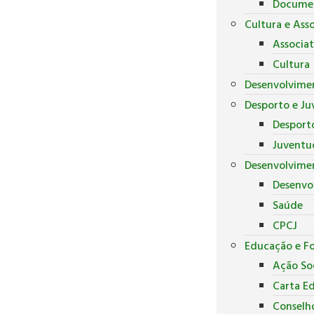
Docume
Cultura e Ass
Associa
Cultura
Desenvolvime
Desporto e J
Desport
Juventu
Desenvolvimen
Desenvo
Saúde
CPCJ
Educação e F
Ação Soc
Carta E
Conselh