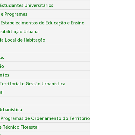
Estudantes Universitários
s e Programas
 Estabelecimentos de Educação e Ensino
eabilitação Urbana
ia Local de Habitação
os
ão
ntos
erritorial e Gestão Urbanística
al
r
rbanística
e Programas de Ordenamento do Território
 Técnico Florestal