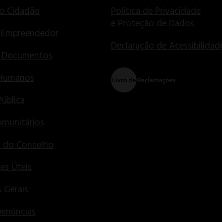
o Cidadão
Política de Privacidade
e Proteção de Dados
 Empreendedor
Declaração de Acessibilidad
e Documentos
 Humanos
Pública
munitários
s do Concelho
es Úteis
 Gerais
Denúncias