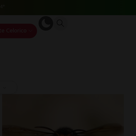
4°
te Celorico