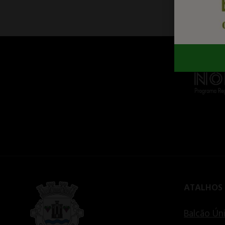
ATALHOS
Balcão Ún