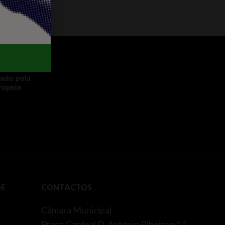
DE
CONTACTOS
Câmara Municipal
Praça Cardeal D. António Ribeiro n.º 1