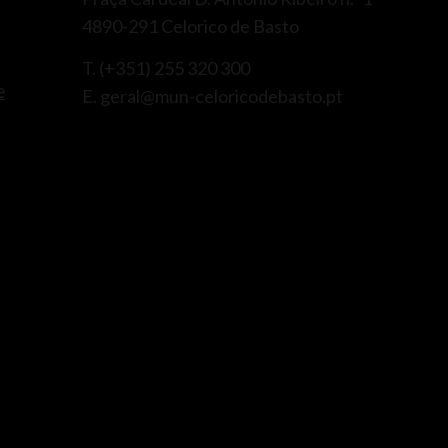
4890-291 Celorico de Basto
T. (+351) 255 320 300
e
E. geral@mun-celoricodebasto.pt