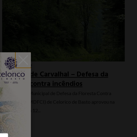
Abril 27, 2022
Floresta de Carvalhal – Defesa da
Floresta contra incêndios
A Comissão Municipal de Defesa da Floresta Contra
Incêndios (CMDFCI) de Celorico de Basto aprovou na
reunião do dia 12...