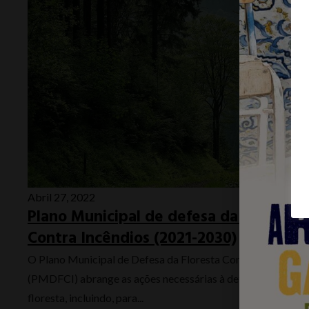
Abril 27, 2022
Plano Municipal de defesa da Floresta
Contra Incêndios (2021-2030)
O Plano Municipal de Defesa da Floresta Contra Incêndios
(PMDFCI) abrange as ações necessárias à defesa da
floresta, incluindo, para...