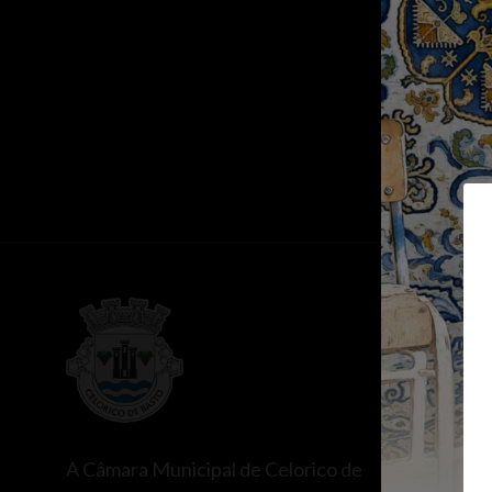
ATALHOS
Balcão Ún
Espaços d
Balcão do
A Câmara Municipal de Celorico de