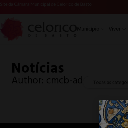
Site da Câmara Municipal de Celorico de Basto
Município
Viver
Notícias
Author:
cmcb-ad
Todas as categor