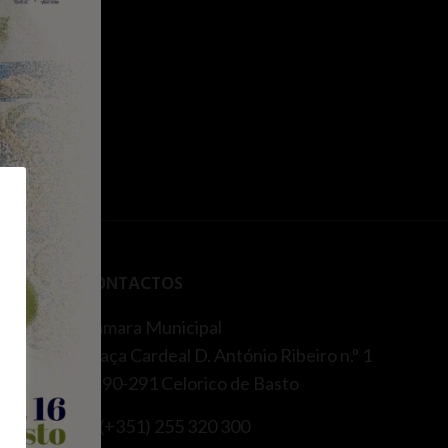
DE
CONTACTOS
Câmara Municipal
Praça Cardeal D. António Ribeiro n.º 1
4890-291 Celorico de Basto
T. (+351) 255 320 300