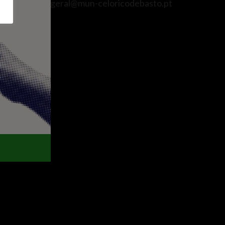
e
E. geral@mun-celoricodebasto.pt