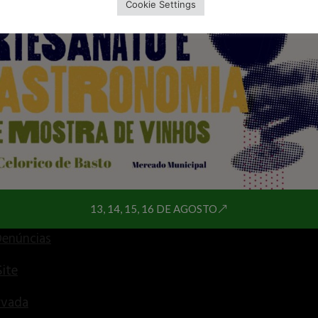
Declaração de Acessibilidad
Cookie Settings
e Documentos
 Humanos
Pública
munitários
s do Concelho
es Úteis
 Gerais
13, 14, 15, 16 DE AGOSTO
Denúncias
ite
rvada