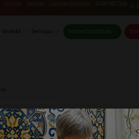
Notícias
Agenda
Canal de Denúncias
CONTACTOS
1
Investir
Serviços
Sustentabilidade
Visi
ias