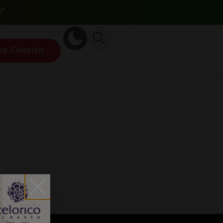
9°
te Celorico