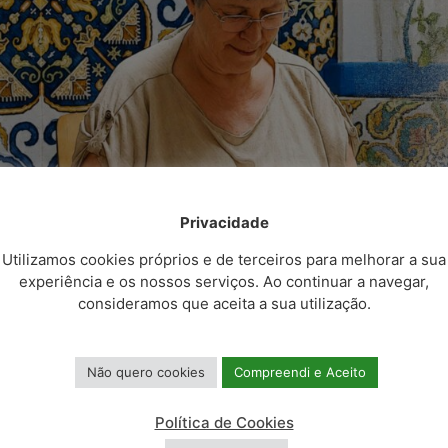
Privacidade
Utilizamos cookies próprios e de terceiros para melhorar a sua
POLÍTICAS E CONFORMIDA
experiência e os nossos serviços. Ao continuar a navegar,
consideramos que aceita a sua utilização.
ico
Política de Cookies
Não quero cookies
Compreendi e Aceito
o Cidadão
Política de Privacidade
e Proteção de Dados
 Empreendedor
Política de Cookies