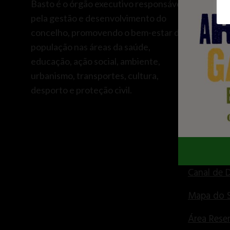
Basto é o órgão executivo responsável
Centro d
pela gestão e desenvolvimento do
concelho, promovendo o bem-estar da
Recursos
população nas áreas da saúde,
Consulta 
educação, ação social, ambiente,
urbanismo, transportes, cultura,
Fundos Co
desporto e proteção civil.
Freguesia
Informaçõ
Contactos
Canal de 
Mapa do S
Área Rese