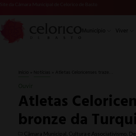
Site da Câmara Municipal de Celorico de Basto
Município
Viver
Atletas Celoricenses trazem ouro e bronze da Turquia
Início
»
Notícias
»
Ouvir
Atletas Celorice
bronze da Turqu
Câmara Municipal
,
Cultura e Associativismo
,
De