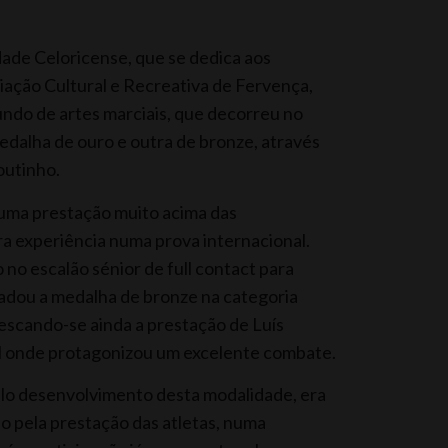
dade Celoricense, que se dedica aos
ação Cultural e Recreativa de Fervença,
do de artes marciais, que decorreu no
dalha de ouro e outra de bronze, através
outinho.
 uma prestação muito acima das
ira experiência numa prova internacional.
no escalão sénior de full contact para
adou a medalha de bronze na categoria
descando-se ainda a prestação de Luís
al onde protagonizou um excelente combate.
lo desenvolvimento desta modalidade, era
ho pela prestação das atletas, numa