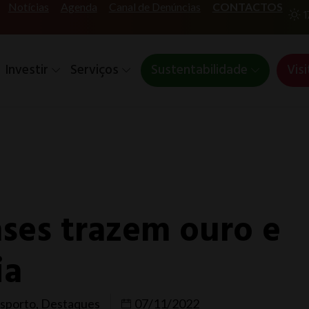
Notícias
Agenda
Canal de Denúncias
CONTACTOS
1
Investir
Serviços
Sustentabilidade
Visi
nses trazem ouro e
ia
sporto
,
Destaques
07/11/2022