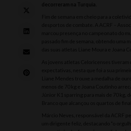
decorreram na Turquia.
Fim de semana em cheio para a coletivi
desportos de combate. A ACRF – Associ
marcou presença no campeonato do mun
passado fim de semana, obtendo uma me
das suas atletas Liane Moura e Joana C
As jovens atletas Celoricenses tiveram
expectativas, nesta que foi a sua prime
Liane Mendes trouxe a medalha de ouro 
menos de 70 kg e Joana Coutinho arrec
Júnior K1 sparring para mais de 70 kg, 
Branco que alcançou os quartos de fin
Márcio Neves, responsável da ACRF pe
um dirigente feliz, destacando “o orgul