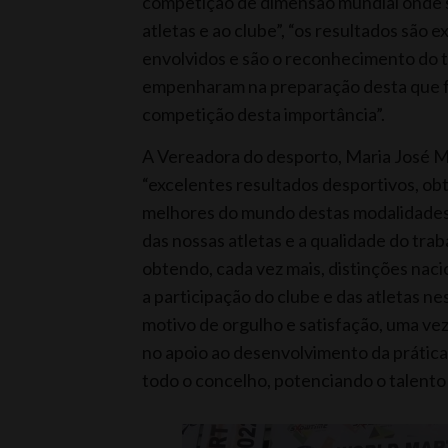
competição de dimensão mundial onde só
atletas e ao clube”, “os resultados são 
envolvidos e são o reconhecimento do t
empenharam na preparação desta que fo
competição desta importância”.
A Vereadora do desporto, Maria José 
“excelentes resultados desportivos, o
melhores do mundo destas modalidades”
das nossas atletas e a qualidade do tra
obtendo, cada vez mais, distinções naci
a participação do clube e das atletas n
motivo de orgulho e satisfação, uma ve
no apoio ao desenvolvimento da prática
todo o concelho, potenciando o talento 