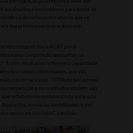
 a participação já acrescenta valor aos
extraordinários e motivadores para todos os
rabalho e do esforço dos atletas que se
i a sua primeira participação numa
Marinho congratulou a ACRF pelos
btidos numa competição que juntou os
. “Estes resultados refletem a capacidade
balho das nossas coletividades, que vão
onais e internacionais. “ O Município apoiou
esta competição e os resultados obtidos são
z que refletem o investimento da autarquia
 desportiva, em várias modalidades e por
que existe no território”, concluiu.