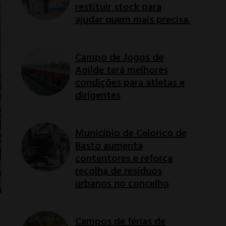
restituir stock para
ajudar quem mais precisa.
Campo de Jogos de
Agilde terá melhores
condições para atletas e
dirigentes
Município de Celorico de
Basto aumenta
contentores e reforça
recolha de resíduos
urbanos no concelho
Campos de férias de