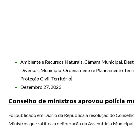
Ambiente e Recursos Naturais
,
Câmara Municipal
,
Dest
Diversos
,
Município
,
Ordenamento e Planeamento Territ
Proteção Civil
,
Território
Dezembro 27, 2023
Conselho de ministros aprovou polícia m
Foi publicado em Diário da República a resolução do Conselh
Ministros que ratifica a deliberação da Assembleia Municipal d