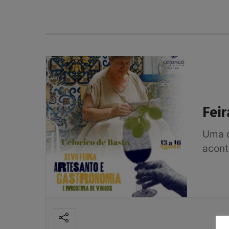
Feir
Uma d
acon