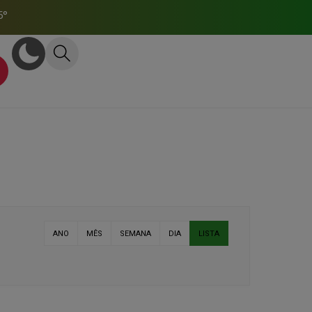
6°
ANO
MÊS
SEMANA
DIA
LISTA