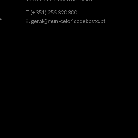
T. (+351) 255 320 300
e
E. geral@mun-celoricodebasto.pt