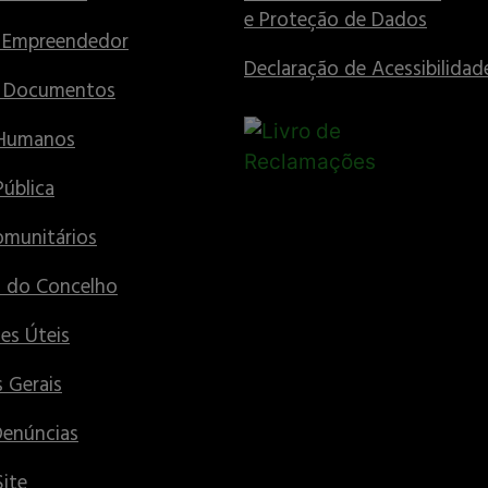
e Proteção de Dados
 Empreendedor
Declaração de Acessibilidad
e Documentos
 Humanos
Pública
munitários
s do Concelho
es Úteis
 Gerais
Denúncias
ite