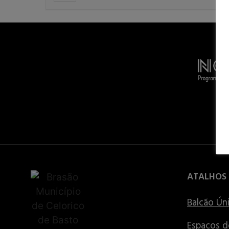
ATALHOS
Balcão Ún
Espaços d