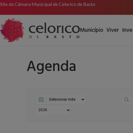
Site da Câmara Municipal de Celorico de Basto
Município
Viver
Inve
Agenda