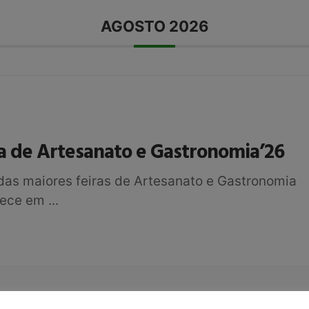
AGOSTO 2026
a de Artesanato e Gastronomia’26
as maiores feiras de Artesanato e Gastronomia
tece em
...