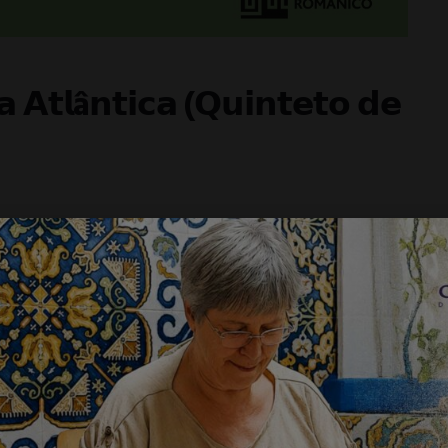
 𝗔𝘁𝗹â𝗻𝘁𝗶𝗰𝗮 (𝗤𝘂𝗶𝗻𝘁𝗲𝘁𝗼 𝗱𝗲
e câmara da OCA desenvolve-se sob o mote “Portugal
dita”
. Com a curadoria do maestro Luis Miguel
positores e autores de diversos estilos e
sonoridades de três obras: Summer Music, de Samuel
rapatoso (n. 1962), e Quintette, de August Klughardt