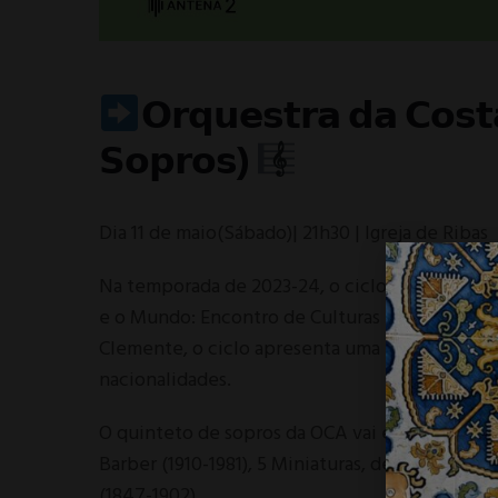
𝗢𝗿𝗾𝘂𝗲𝘀𝘁𝗿𝗮 𝗱𝗮 𝗖𝗼𝘀𝘁
𝗦𝗼𝗽𝗿𝗼𝘀)
Dia 11 de maio(Sábado)| 21h30 | Igreja de Ribas
Na temporada de 2023-24, o ciclo de música d
e o Mundo: Encontro de Culturas na Música Eru
Clemente, o ciclo apresenta uma mescla de com
nacionalidades.
O quinteto de sopros da OCA vai explorar as 
Barber (1910-1981), 5 Miniaturas, de Eurico Car
(1847-1902).