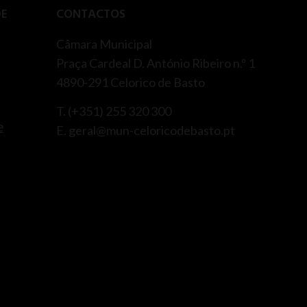
DE
CONTACTOS
Câmara Municipal
Praça Cardeal D. António Ribeiro n.º 1
4890-291 Celorico de Basto
T. (+351) 255 320 300
e
E. geral@mun-celoricodebasto.pt