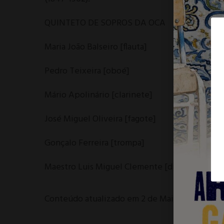
QUINTETO DE SOPROS DA OCA
Maria João Balseiro [flauta]
Pedro Teixeira [oboé]
Mário Apolinário [clarinete]
José Miguel Oliveira [fagote]
Gonçalo Ferreira [trompa]
Maestro Luis Miguel Clemente [diretor artístic
Conteúdo atualizado em 2 de Maio de 2024