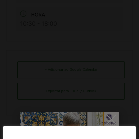
HORA
10:30 - 18:00
+ Adicionar ao Google Calendar
Exportar para + iCal / Outlook
PARTILHAR ESTE EVENTO