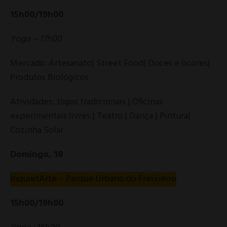
15h00/19h00
Yoga – 17h00
Mercado: Artesanato| Street Food| Doces e licores|
Produtos Biológicos
Atividades: Jogos tradicionais | Oficinas
experimentais livres | Teatro | Dança | Pintura|
Cozinha Solar
Domingo, 18
InquietArte – Parque Urbano do Freixieiro
15h00/19h00