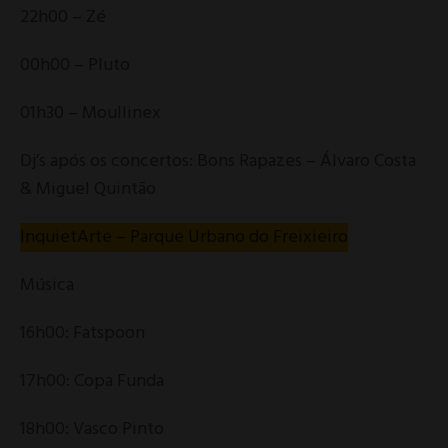
22h00 – Zé
00h00 – Pluto
01h30 – Moullinex
Dj’s após os concertos: Bons Rapazes – Álvaro Costa
& Miguel Quintão
InquietArte – Parque Urbano do Freixieiro
Música
16h00: Fatspoon
17h00: Copa Funda
18h00: Vasco Pinto