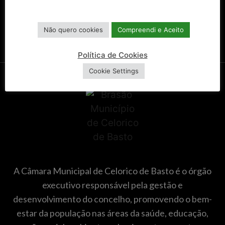
Não quero cookies
Compreendi e Aceito
Política de Cookies
Cookie Settings
A Câmara Municipal de Celorico de Basto é o órgão
executivo responsável pela gestão e
desenvolvimento do concelho, promovendo o bem-
estar da população nas áreas da saúde, educação,