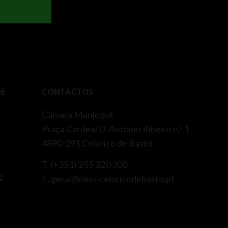
DE
CONTACTOS
Câmara Municipal
Praça Cardeal D. António Ribeiro n.º 1
4890-291 Celorico de Basto
T. (+351) 255 320 300
e
E. geral@mun-celoricodebasto.pt