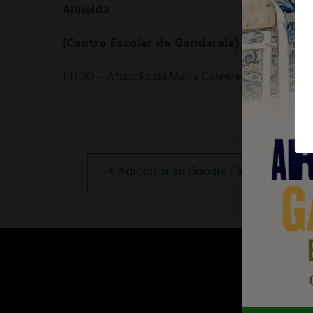
Almeida
(Centro Escolar de Gandarela)
14h30 – Atuação da Maria Celeste
+ Adicionar ao Google Calendar