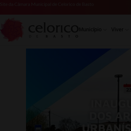
Site da Câmara Municipal de Celorico de Basto
Município
Viver