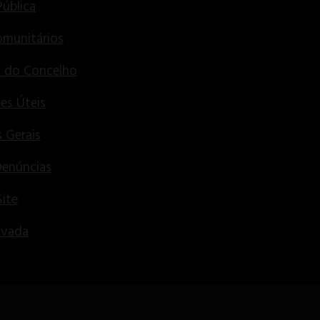
Pública
munitários
s do Concelho
es Úteis
 Gerais
Denúncias
ite
rvada