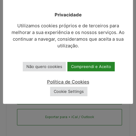
Privacidade
LOCALIZAÇÃO
Utilizamos cookies próprios e de terceiros para
melhorar a sua experiência e os nossos serviços. Ao
Celorico de Basto
continuar a navegar, consideramos que aceita a sua
Câmara Municipal de Celorico de Basto, Celorico de
utilização.
Basto
Não quero cookies
Compreendi e Aceito
Política de Cookies
Cookie Settings
+ Adicionar ao Google Calendar
Exportar para + iCal / Outlook