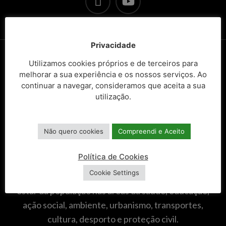
Privacidade
Utilizamos cookies próprios e de terceiros para
melhorar a sua experiência e os nossos serviços. Ao
continuar a navegar, consideramos que aceita a sua
utilização.
Não quero cookies
Compreendi e Aceito
A Câmara Municipal de Celorico de Basto é o órgão
Política de Cookies
executivo responsável pela gestão e
Cookie Settings
desenvolvimento do concelho, promovendo o bem-
estar da população nas áreas da saúde, educação,
ação social, ambiente, urbanismo, transportes,
cultura, desporto e proteção civil.