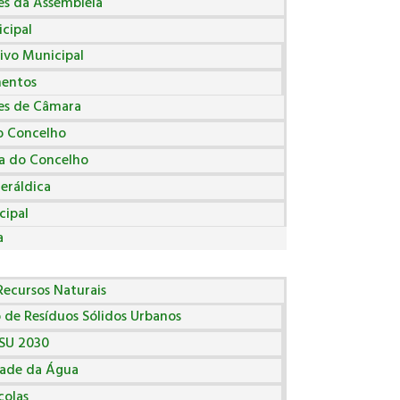
es da Assembleia
cipal
ivo Municipal
entos
es de Câmara
o Concelho
ia do Concelho
eráldica
cipal
a
ecursos Naturais
 de Resíduos Sólidos Urbanos
SU 2030
ade da Água
colas