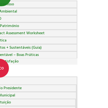
promisso
 Ambiental
0
 Património
act Assessment Worksheet
tica
tos + Sustentáveis (Guia)
entável – Boas Práticas
 Satisfação
co
o Presidente
Municipal
tuição