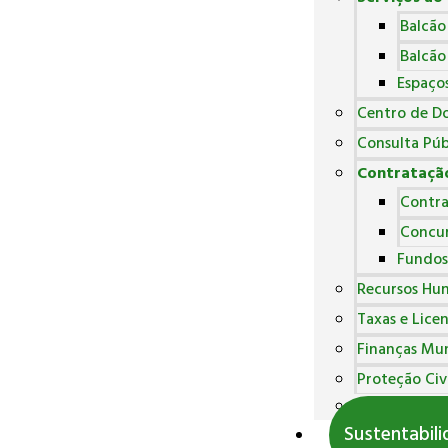
Balcão
Balcão
Espaço
Centro de D
Consulta Púb
Contratação
Contra
Concur
Fundos
Recursos Hu
Taxas e Lice
Finanças Mun
Proteção Civi
Polícia Munic
Sustentabil