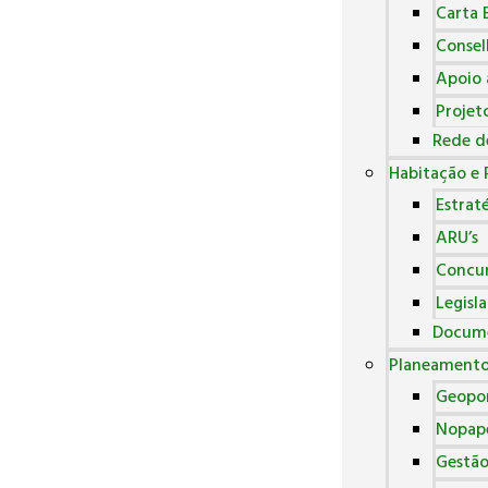
Carta 
Consel
Apoio 
Projet
Rede d
Habitação e 
Estrat
ARU’s
Concur
Legisl
Docum
Planeamento 
Geopor
Nopap
Gestão