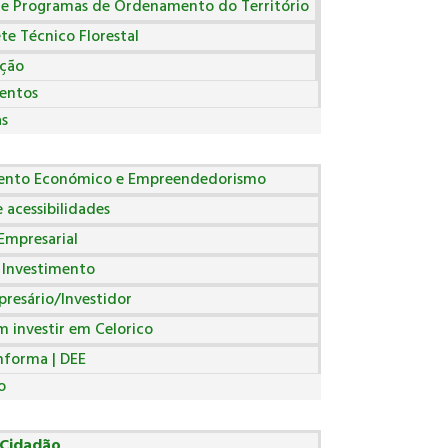
 e Programas de Ordenamento do Território
te Técnico Florestal
ação
entos
as
ento Económico e Empreendedorismo
 acessibilidades
Empresarial
 Investimento
resário/Investidor
 investir em Celorico
nforma | DEE
o
 Cidadão