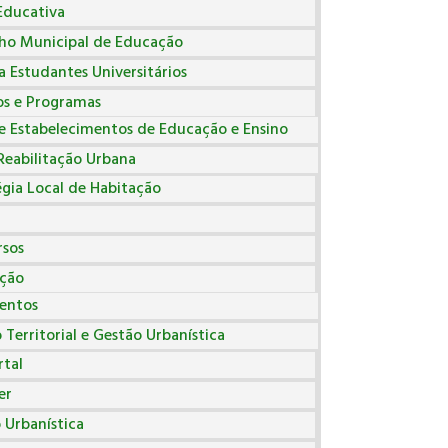
Educativa
ho Municipal de Educação
a Estudantes Universitários
os e Programas
e Estabelecimentos de Educação e Ensino
Reabilitação Urbana
égia Local de Habitação
sos
ação
entos
Territorial e Gestão Urbanística
tal
er
 Urbanística