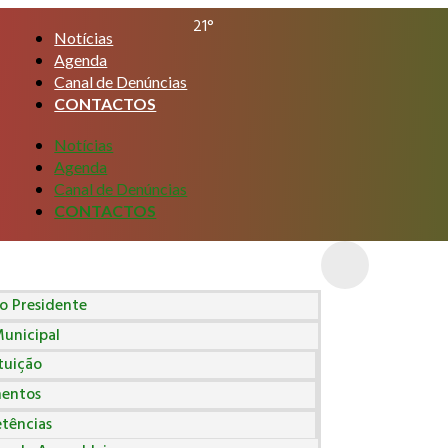
21°
Notícias
Agenda
Canal de Denúncias
CONTACTOS
Notícias
Agenda
Canal de Denúncias
CONTACTOS
 Presidente
unicipal
tuição
entos
tências