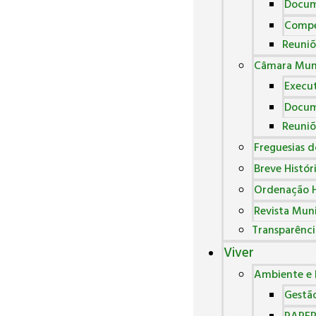
Docum
Compe
Reuniõ
Câmara Muni
Execut
Docum
Reuniõ
Freguesias 
Breve Histór
Ordenação H
Revista Muni
Transparênci
Viver
Ambiente e 
Gestão