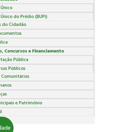
 Único
 Único do Prédio (BUPi)
s do Cidadão
ocumentos
lica
, Concursos e Financiamento
tação Pública
sos Públicos
 Comunitários
manos
nças
icipais e Património
l
ipal
idade