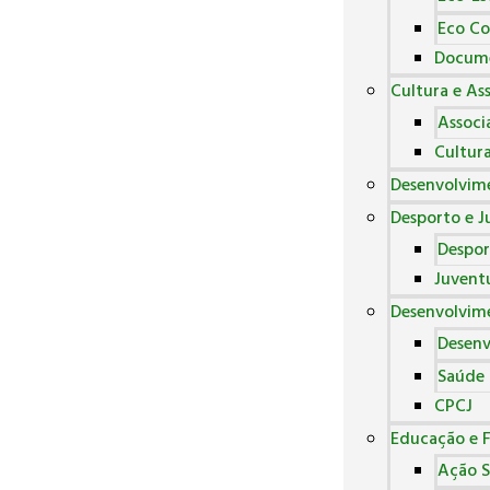
Eco Co
Docum
Cultura e As
Associ
Cultur
Desenvolvim
Desporto e 
Despor
Juvent
Desenvolvime
Desenv
Saúde
CPCJ
Educação e 
Ação S