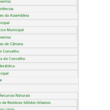
entos
tências
es da Assembleia
cipal
ivo Municipal
entos
es de Câmara
do Concelho
ia do Concelho
eráldica
cipal
a
Recursos Naturais
 de Resíduos Sólidos Urbanos