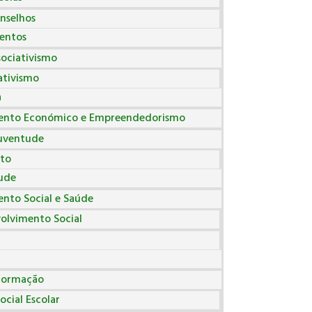
nselhos
entos
sociativismo
ativismo
a
ento Económico e Empreendedorismo
Juventude
to
ude
nto Social e Saúde
olvimento Social
Formação
ocial Escolar