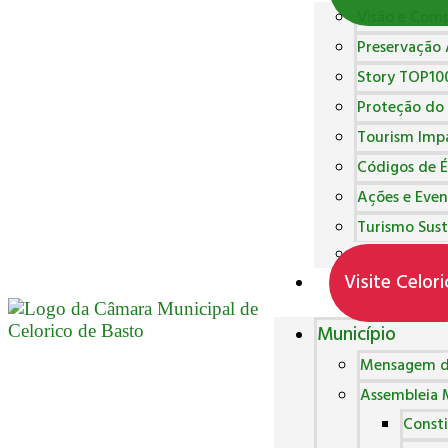
Visão e Com
Preservação
Story TOP10
Proteção do
Tourism Imp
Códigos de É
Ações e Even
Turismo Sust
Inquéritos de
Visite Celori
Município
Mensagem d
Assembleia 
Consti