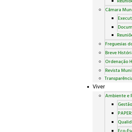
Reuniõ
Câmara Muni
Execut
Docum
Reuniõ
Freguesias d
Breve Histór
Ordenação H
Revista Muni
Transparênci
Viver
Ambiente e R
Gestão
PAPER
Qualid
Eco-Es