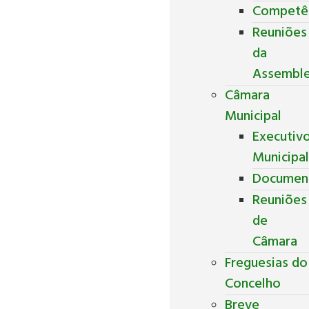
Competê
Reuniões
da
Assemble
Câmara
Municipal
Executiv
Municipa
Documen
Reuniões
de
Câmara
Freguesias do
Concelho
Breve