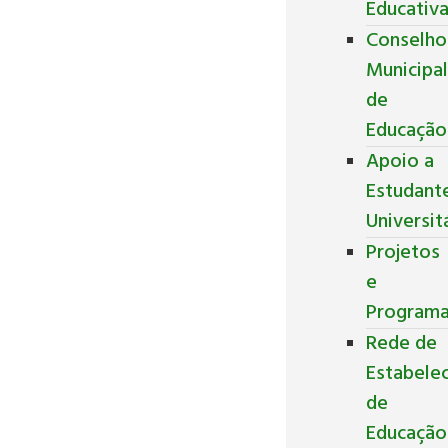
Educativ
Conselho
Municipa
de
Educação
Apoio a
Estudant
Universit
Projetos
e
Program
Rede de
Estabele
de
Educação