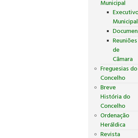
Municipal
Executiv
Municipa
Documen
Reuniões
de
Câmara
Freguesias do
Concelho
Breve
História do
Concelho
Ordenação
Heráldica
Revista