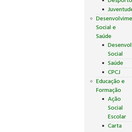
Desport
Juventud
Desenvolvim
Social e
Saúde
Desenvol
Social
Saúde
CPCJ
Educação e
Formação
Ação
Social
Escolar
Carta