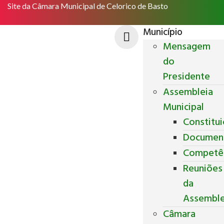
Site da Câmara Municipal de Celorico de Basto
Município
Mensagem
do
Presidente
Assembleia
Municipal
Constitu
Documen
Competê
Reuniões
da
Assemble
Câmara