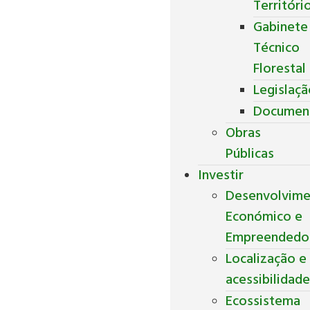
Territóri
Gabinete
Técnico
Florestal
Legislaç
Documen
Obras
Públicas
Investir
Desenvolvim
Económico e
Empreendedo
Localização e
acessibilidad
Ecossistema