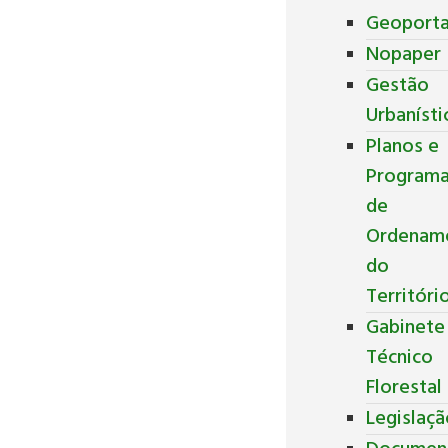
Geoporta
Nopaper
Gestão
Urbanísti
Planos e
Program
de
Ordenam
do
Territóri
Gabinete
Técnico
Florestal
Legislaç