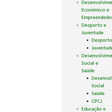
Desenvolvim
Económico e
Empreendedo
Desporto e
Juventude
Desport
Juventud
Desenvolvim
Social e
Saúde
Desenvol
Social
Saúde
CPCJ
Educação e